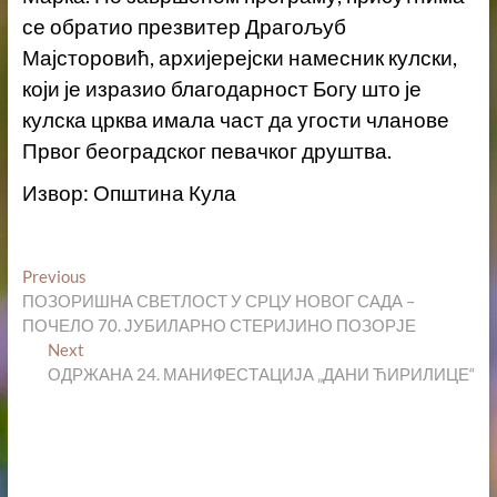
се обратио презвитер Драгољуб
Мајсторовић, архијерејски намесник кулски,
који је изразио благодарност Богу што је
кулска црква имала част да угости чланове
Првог београдског певачког друштва.
Извор: Општина Кула
Кретање
Previous
Previous
post:
ПОЗОРИШНА СВЕТЛОСТ У СРЦУ НОВОГ САДА –
чланка
ПОЧЕЛО 70. ЈУБИЛАРНО СТЕРИЈИНО ПОЗОРЈЕ
Next
Next
post:
ОДРЖАНА 24. МАНИФЕСТАЦИЈА „ДАНИ ЋИРИЛИЦЕ“