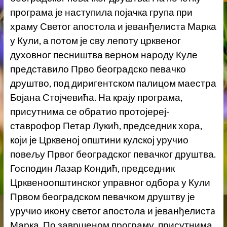
програма је наступила појачка група при
храму Светог апостола и јеванђелистa Марка
у Кули, а потом је сву лепоту црквеног
духовног песништва верном народу Куле
представило Прво београдско певачко
друштво, под диригентском палицом маестра
Бојана Стојчевића. На крају програма,
присутнима се обратио протојереј-
ставрофор Петар Лукић, председник хора,
који је Црквеној општини кулској уручио
повељу Првог београдског певачког друштва.
Господин Лазар Кондић, председник
Црквеноопштинског управног одбора у Кули
Првом београдском певачком друштву је
уручио икону светог апостола и јеванђелистa
Марка. По завршеном програму, присутнима