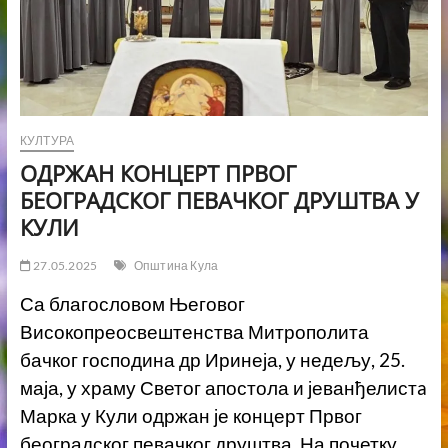
КУЛТУРА
ОДРЖАН КОНЦЕРТ ПРВОГ
БЕОГРАДСКОГ ПЕВАЧКОГ ДРУШТВА У
КУЛИ
27.05.2025
Општина Кула
Са благословом Његовог
Високопреосвештенства Митрополита
бачког господина др Иринеја, у недељу, 25.
маја, у храму Светог апостола и јеванђелистa
Марка у Кули одржан је концерт Првог
београдског певачког друштва. На почетку