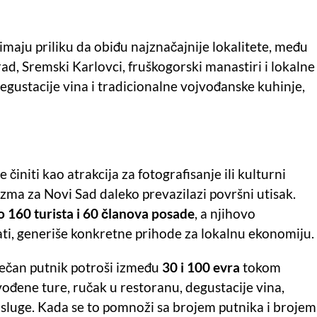
aju priliku da obiđu najznačajnije lokalitete, među
ad, Sremski Karlovci, fruškogorski manastiri i lokalne
degustacije vina i tradicionalne vojvođanske kuhinje,
činiti kao atrakcija za fotografisanje ili kulturni
zma za Novi Sad daleko prevazilazi površni utisak.
 160 turista i 60 članova posade
, a njihovo
ati, generiše konkretne prihode za lokalnu ekonomiju.
sečan putnik potroši između
30 i 100 evra
tokom
ođene ture, ručak u restoranu, degustacije vina,
usluge. Kada se to pomnoži sa brojem putnika i brojem