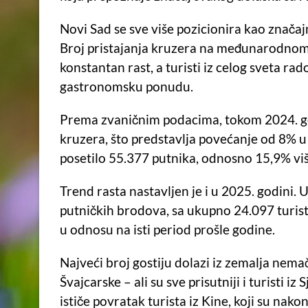
Novi Sad se sve više pozicionira kao značaj
Broj pristajanja kruzera na međunarodnom
konstantan rast, a turisti iz celog sveta rad
gastronomsku ponudu.
Prema zvaničnim podacima, tokom 2024. go
kruzera, što predstavlja povećanje od 8% 
posetilo 55.377 putnika, odnosno 15,9% vi
Trend rasta nastavljen je i u 2025. godini.
putničkih brodova, sa ukupno 24.097 turista
u odnosu na isti period prošle godine.
Najveći broj gostiju dolazi iz zemalja nem
Švajcarske – ali su sve prisutniji i turisti 
ističe povratak turista iz Kine, koji su na