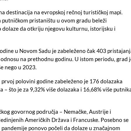
na destinacija na evropskoj rečnoj turističkoj mapi.
 putničkom pristaništu u ovom gradu beleži
o dolaze da otkriju njegovu kulturnu, istorijsku i
dine u Novom Sadu je zabeleženo čak 403 pristajanj
u odnosu na prethodnu godinu. U istom periodu, grad j
še nego u 2023.
 U prvoj polovini godine zabeleženo je 176 dolazaka
 – što je za 9,32% više dolazaka i 16,68% više putnik
ačkog govornog područja – Nemačke, Austrije i
iz Sjedinjenih Američkih Država i Francuske. Posebno se
kon pandemije ponovo počeli da dolaze u značajnom