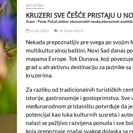
ДРУШТВО
KRUZERI SVE ČEŠĆE PRISTAJU U NO
Autor : Pavle Počuč,doktor ekonomskih nauka,ekonomski analitič
02.06.2025
dr Pavle Počuč
Nekada prepoznatljiv pre svega po svojim f
multikulturalnoj baštini, Novi Sad danas po
mapama Evrope. Tok Dunava, koji povezuje s
grad u atraktivnu destinaciju za putnike sa
kruzerima.
Za razliku od tradicionalnih turističkih ce
istorije, gastronomije i gostoprimstva. Sve
međunarodnom pristaništu potvrđuje da je re
potencijal kao luka kulturnih susreta i aut
nalazi se pažljivo razvijena ponuda i sve bo
koja prepoznaje značaj svakog dolaska sa r