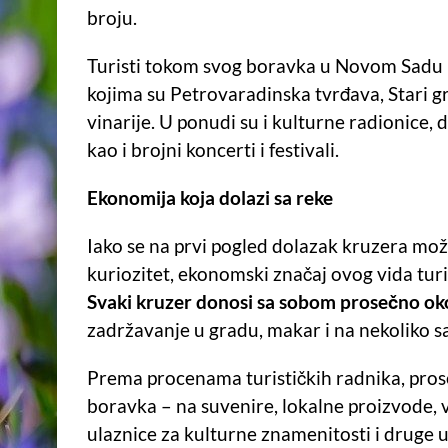
broju.
Turisti tokom svog boravka u Novom Sadu im
kojima su Petrovaradinska tvrđava, Stari gr
vinarije. U ponudi su i kulturne radionice, 
kao i brojni koncerti i festivali.
Ekonomija koja dolazi sa reke
Iako se na prvi pogled dolazak kruzera može 
kuriozitet, ekonomski značaj ovog vida turi
Svaki kruzer donosi sa sobom prosečno oko
zadržavanje u gradu, makar i na nekoliko s
Prema procenama turističkih radnika, pro
boravka – na suvenire, lokalne proizvode, v
ulaznice za kulturne znamenitosti i druge 