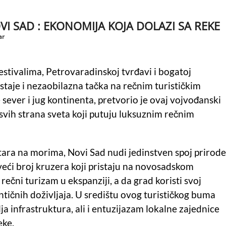
VI SAD : EKONOMIJA KOJA DOLAZI SA REKE
ar
estivalima, Petrovaradinskoj tvrđavi i bogatoj
staje i nezaobilazna tačka na rečnim turističkim
ever i jug kontinenta, pretvorio je ovaj vojvođanski
 svih strana sveta koji putuju luksuznim rečnim
ntara na morima, Novi Sad nudi jedinstven spoj prirode
 veći broj kruzera koji pristaju na novosadskom
čni turizam u ekspanziji, a da grad koristi svoj
entičnih doživljaja. U središtu ovog turističkog buma
lja infrastruktura, ali i entuzijazam lokalne zajednice
eke.