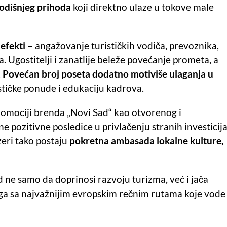
godišnjeg prihoda
koji direktno ulaze u tokove male
 efekti
– angažovanje turističkih vodiča, prevoznika,
 Ugostitelji i zanatlije beleže povećanje prometa, a
.
Povećan broj poseta dodatno motiviše ulaganja u
ističke ponude i edukaciju kadrova.
promociji brenda „Novi Sad“ kao otvorenog i
pozitivne posledice u privlačenju stranih investicija
eri tako postaju
pokretna ambasada lokalne kulture,
ad ne samo da doprinosi razvoju turizma, već i jača
ga sa najvažnijim evropskim rečnim rutama koje vode