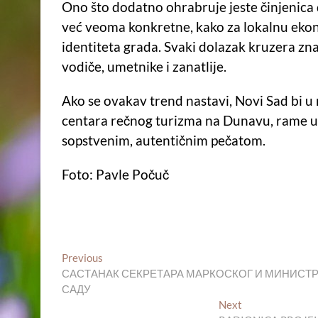
Ono što dodatno ohrabruje jeste činjenica d
već veoma konkretne, kako za lokalnu ekon
identiteta grada. Svaki dolazak kruzera zna
vodiče, umetnike i zanatlije.
Ako se ovakav trend nastavi, Novi Sad bi 
centara rečnog turizma na Dunavu, rame u
sopstvenim, autentičnim pečatom.
Foto: Pavle Počuč
Кретање
Previous
Previous
post:
САСТАНАК СЕКРЕТАРА МАРКОСКОГ И МИНИСТР
чланка
САДУ
Next
Next