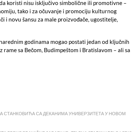
a koristi nisu isključivo simbolične ili promotivne –
omiju, tako i za očuvanje i promociju kulturnog
či i novu šansu za male proizvođače, ugostitelje,
u narednim godinama mogao postati jedan od ključnih
z rame sa Bečom, Budimpeštom i Bratislavom – ali sa
А СТАНКОВИЋА СА ДЕКАНИМА УНИВЕРЗИТЕТА У НОВОМ