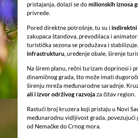
pristajanja, dolazi se do
milionskih iznosa 
privrede.
Pored direktne potrošnje, tu su i
indirektni
zakupaca štandova, prevodilaca i animatora.
turistička sezona se produžava i stabilizuje
infrastrukturu
, uređenje obale, širenje tur
Na širem planu, rečni turizam doprinosi i 
dinamičnog grada, što može imati dugoročne 
širenju mreža međunarodne saradnje. Kruz
ali i izvor održivog razvoja
za čitav region.
Rastući broj kruzera koji pristaju u Novi S
međunarodnu vidljivost grada, povezujući 
od Nemačke do Crnog mora.