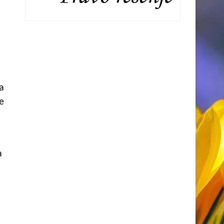
a
e
a