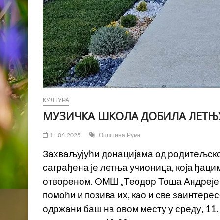
КУЛТУРА
МУЗИЧКА ШКОЛА ДОБИЛА ЛЕТЊ
11.06.2025
Општина Рума
Захваљујући донацијама од родитељско
саграђена је летња учионица, која ђац
отвореном. ОМШ „Теодор Тоша Андреје
помоћи и позива их, као и све заинтерес
одржани баш на овом месту у среду, 11. ју