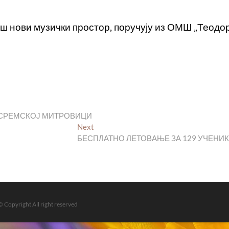
аш нови музички простор, поручују из ОМШ „Теодо
У СРЕМСКОЈ МИТРОВИЦИ
Next
Next
post:
БЕСПЛАТНО ЛЕТОВАЊЕ ЗА 129 УЧЕНИ
© Copyright All right reserved