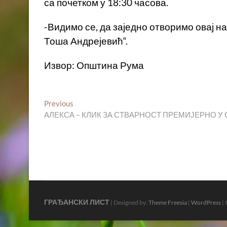
са почетком у 18:30 часова.
-Видимо се, да заједно отворимо овај н
Тоша Андрејевић“.
Извор: Општина Рума
Кретање
Previous
Previous
post:
АЛЕКСА – КЛИК ЗА СТВАРНОСТ ПРЕМИЈЕРНО 
чланка
ГРАЂАНСКИ ЛИСТ
| Designed by:
Theme Freesia
|
WordPress
| 