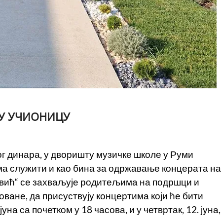
У УЧИОНИЦУ
г динара, у дворишту музичке школе у Руми
има служити и као бина за одржавање концерата на
вић“ се захваљује родитељима на подршци и
оване, да присуствују концертима који ће бити
на са почетком у 18 часова, и у четвртак, 12. јуна,