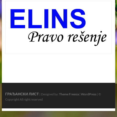
ГРАЂАНСКИ ЛИСТ
| Designed by:
Theme Freesia
|
WordPress
| ©
Copyright All right reserved