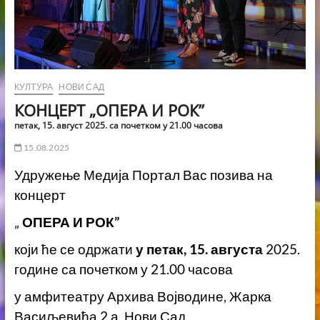
КУЛТУРА
НОВИ САД
КОНЦЕРТ „ОПЕРА И РОК”
петак, 15. aвгуст 2025. са почетком у 21.00 часова
15.08.2025
Удружење Медија Портал Вас позива на
концерт
„
ОПЕРА И РОК”
који ће се одржати
у петак, 15. августа
2025.
године са почетком у 21.00 часова
у амфитеатру Архива Војводине, Жарка
Васиљевића 2 а, Нови Сад