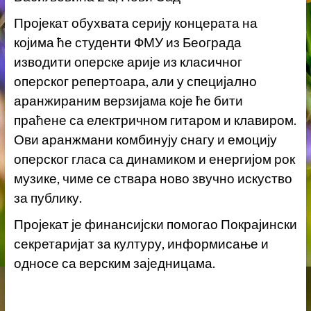
Пројекат обухвата серију концерата на
којима ће студенти ФМУ из Београда
изводити оперске арије из класичног
оперског репертоара, али у специјално
аранжираним верзијама које ће бити
праћене са електричном гитаром и клавиром.
Ови аранжмани комбинују снагу и емоцију
оперског гласа са динамиком и енергијом рок
музике, чиме се ствара ново звучно искуство
за публику.
Пројекат је финансијски помогао Покрајински
секретаријат за културу, информисање и
односе са верским заједницама.