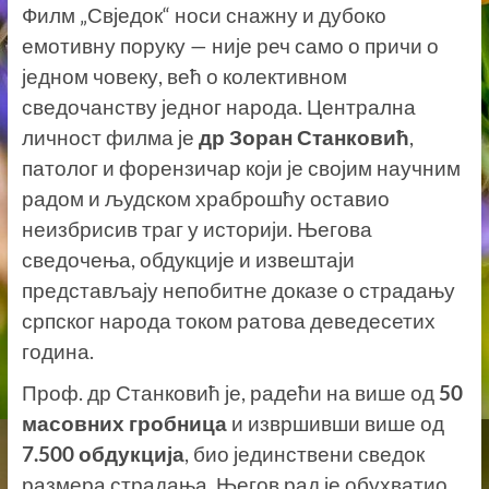
Филм „Свједок“ носи снажну и дубоко
емотивну поруку — није реч само о причи о
једном човеку, већ о колективном
сведочанству једног народа. Централна
личност филма је
др Зоран Станковић
,
патолог и форензичар који је својим научним
радом и људском храброшћу оставио
неизбрисив траг у историји. Његова
сведочења, обдукције и извештаји
представљају непобитне доказе о страдању
српског народа током ратова деведесетих
година.
Проф. др Станковић је, радећи на више од
50
масовних гробница
и извршивши више од
7.500 обдукција
, био јединствени сведок
размера страдања. Његов рад је обухватио