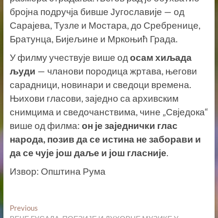
бројна подручја бивше Југославије — од
Сарајева, Тузле и Мостара, до Сребренице,
Братунца, Бијељине и Мркоњић Града.
У филму учествује више од
осам хиљада
људи
— чланови породица жртава, његови
сарадници, новинари и сведоци времена.
Њихови гласови, заједно са архивским
снимцима и сведочанствима, чине „Свједока“
више од филма:
он је заједнички глас
народа, позив да се истина не заборави и
да се чује још даље и још гласније
.
Извор: Општина Рума
Кретање
Previous
Previous