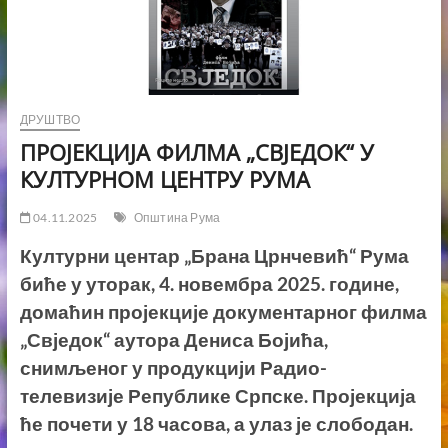
ДРУШТВО
ПРОЈЕКЦИЈА ФИЛМА „СВЈЕДОК“ У
КУЛТУРНОМ ЦЕНТРУ РУМА
04.11.2025
Општина Рума
Културни центар „Брана Црнчевић“ Рума
биће у уторак, 4. новембра 2025. године,
домаћин пројекције документарног филма
„Свједок“ аутора Дениса Бојића,
снимљеног у продукцији Радио-
телевизије Републике Српске. Пројекција
ће почети у 18 часова, а улаз је слободан.