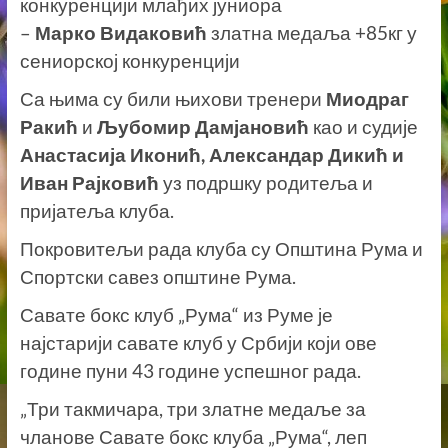
конкуренцији млађих јуниора
–
Марко Видаковић
златна медаља +85кг у
сениорској конкуренцији
Са њима су били њихови тренери
Миодраг
Ракић
и
Љубомир Дамјановић
као и судије
Анастасија Иконић, Александар Дикић и
Иван Рајковић
уз подршку родитеља и
пријатеља клуба.
Покровитељи рада клуба су Општина Рума и
Спортски савез општине Рума.
Савате бокс клуб „Рума“ из Руме је
најстарији савате клуб у Србији који ове
године пуни 43 године успешног рада.
„Три такмичара, три златне медаље за
чланове Савате бокс клуба „Рума“, леп