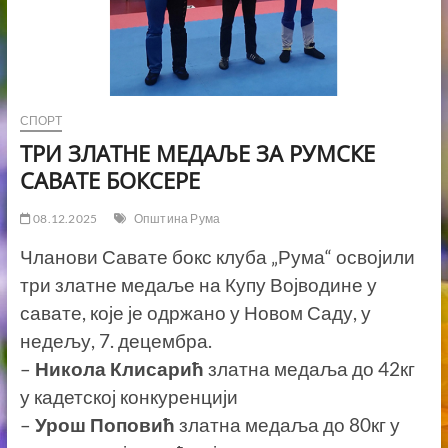
СПОРТ
ТРИ ЗЛАТНЕ МЕДАЉЕ ЗА РУМСКЕ
САВАТЕ БОКСЕРЕ
08.12.2025
Општина Рума
Чланови Савате бокс клуба „Рума“ освојили
три златне медаље на Купу Војводине у
савате, које је одржано у Новом Саду, у
недељу, 7. децембра.
–
Никола Клисарић
златна медаља до 42кг
у кадетској конкуренцији
–
Урош Поповић
златна медаља до 80кг у