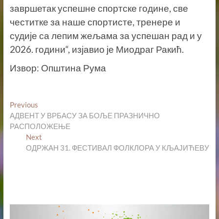
завршетак успешне спортске године, све
честитке за наше спортисте, тренере и
судије са лепим жељама за успешан рад и у
2026. години“, изјавио је Миодраг Ракић.
Извор: Општина Рума
Кретање
Previous
Previous
post:
АДВЕНТ У ВРБАСУ ЗА БОЉЕ ПРАЗНИЧНО
чланка
РАСПОЛОЖЕЊЕ
Next
Next
post:
ОДРЖАН 31. ФЕСТИВАЛ ФОЛКЛОРА У КЉАЈИЋЕВУ