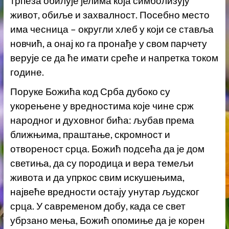
трпеза обилује јелима која симболизују
живот, обиље и захвалност. Посебно место
има чесница – округли хлеб у који се ставља
новчић, а онај ко га пронађе у свом парчету
верује се да ће имати среће и напретка током
године.
Поруке Божића код Срба дубоко су
укорењене у вредностима које чине срж
народног и духовног бића: љубав према
ближњима, праштање, скромност и
отвореност срца. Божић подсећа да је дом
светиња, да су породица и вера темељи
живота и да упркос свим искушењима,
највеће вредности остају унутар људског
срца. У савременом добу, када се свет
убрзано мења, Божић опомиње да је корен