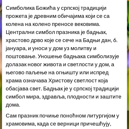
Симболика Божића у српској традицији
прожета је древним обичајима који се са
колена на колено преносе вековима.
Централни симбол празника је бадњак,
храстово дрво које се сече на Бадњи дан, 6.
јануара, и уноси у дом уз молитву и
поштовање. Уношење бадњака симболизује
долазак новог живота и светлости у дом, а
његово паљење на огњишту или испред
храма означава Христову светлост која
обасјава свет. Бадњак је у српској традицији
симбол мира, здравља, плодности и заштите
дома.
Сам празник почиње поноћном литургијом у
храмовима, када се верници причешћују,