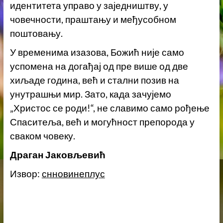
идентитета управо у заједништву, у
човечности, праштању и међусобном
поштовању.
У временима изазова, Божић није само
успомена на догађај од пре више од две
хиљаде година, већ и стални позив на
унутрашњи мир. Зато, када зачујемо
„Христос се роди!“, не славимо само рођење
Спаситеља, већ и могућност препорода у
сваком човеку.
Драган Јаковљевић
Извор:
снновинеплус