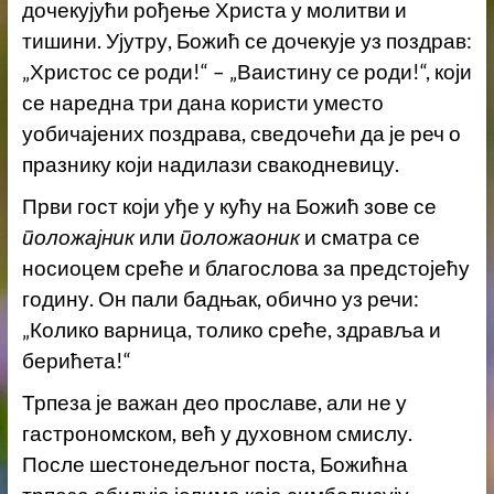
дочекујући рођење Христа у молитви и
тишини. Ујутру, Божић се дочекује уз поздрав:
„Христос се роди!“ – „Ваистину се роди!“, који
се наредна три дана користи уместо
уобичајених поздрава, сведочећи да је реч о
празнику који надилази свакодневицу.
Први гост који уђе у кућу на Божић зове се
положајник
или
положаоник
и сматра се
носиоцем среће и благослова за предстојећу
годину. Он пали бадњак, обично уз речи:
„Колико варница, толико среће, здравља и
берићета!“
Трпеза је важан део прославе, али не у
гастрономском, већ у духовном смислу.
После шестонедељног поста, Божићна