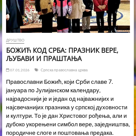
ДРУШТВО
БОЖИЋ КОД СРБА: ПРАЗНИК ВЕРЕ,
ЉУБАВИ И ПРАШТАЊА
07.01.2026
Српска православна црква
Православни Божић, који Срби славе 7.
јануара по Јулијанском календару,
најрадоснији је и један од најважнијих и
најсвечанијих празника у српској духовности
и култури. То је дан Христовог рођења, али и
дубоко укорењени симбол вере, заједништва,
породичне слоге и поштовања предака.