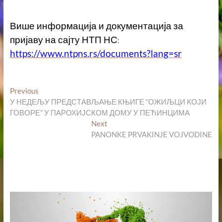
Више информација и документација за
пријаву на сајту НТП НС
:
https://www.ntpns.rs/documents?lang=sr
Кретање
Previous
Previous
post:
У НЕДЕЉУ ПРЕДСТАВЉАЊЕ КЊИГЕ “ОЖИЉЦИ КОЈИ
чланка
ГОВОРЕ” У ПАРОХИЈСКОМ ДОМУ У ПЕЋИНЦИМА
Next
Next
post:
PANONKE PRVAKINJE VOJVODINE