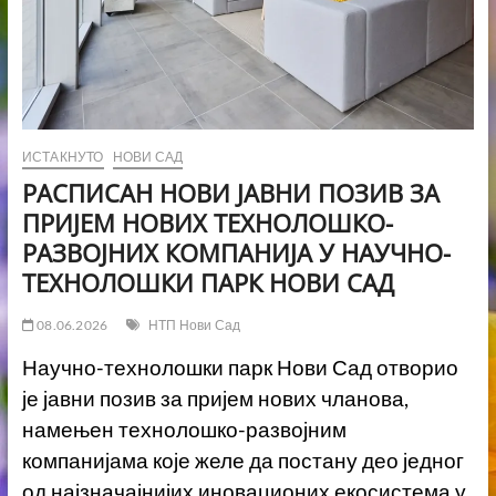
ИСТАКНУТО
НОВИ САД
РАСПИСАН НОВИ ЈАВНИ ПОЗИВ ЗА
ПРИЈЕМ НОВИХ ТЕХНОЛОШКО-
РАЗВОЈНИХ КОМПАНИЈА У НАУЧНО-
ТЕХНОЛОШКИ ПАРК НОВИ САД
08.06.2026
НТП Нови Сад
Научно-технолошки парк Нови Сад отворио
је јавни позив за пријем нових чланова,
намењен технолошко-развојним
компанијама које желе да постану део једног
од најзначајнијих иновационих екосистема у