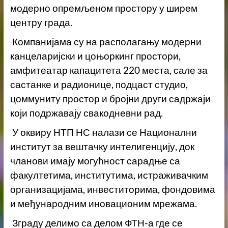
модерно опремљеном простору у ширем
центру града.
Компанијама су на располагању модерни
канцеларијски и цоњоркинг простори,
амфитеатар капацитета 220 места, сале за
састанке и радионице, подцаст студио,
цоммунитy простор и бројни други садржаји
који подржавају свакодневни рад.
У оквиру НТП НС налази се Национални
институт за вештачку интелигенцију, док
чланови имају могућност сарадње са
факултетима, институтима, истраживачким
организацијама, инвеститорима, фондовима
и међународним иновационим мрежама.
Зграду делимо са делом ФТН-а где се