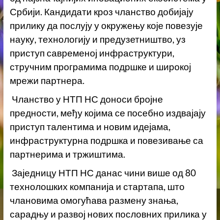
Србији. Кандидати кроз чланство добијају
прилику да послују у окружењу које повезује
науку, технологију и предузетништво, уз
приступ савременој инфраструктури,
стручним програмима подршке и широкој
мрежи партнера.
Чланство у НТП НС доноси бројне
предности, међу којима се посебно издвајају
приступ талентима и новим идејама,
инфраструктурна подршка и повезивање са
партнерима и тржиштима.
Заједницу НТП НС данас чини више од 80
технолошких компанија и стартапа, што
члановима омогућава размену знања,
сарадњу и развој нових пословних прилика у