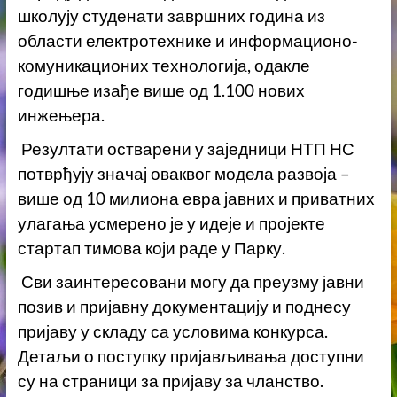
школују студенати завршних година из
области електротехнике и информационо-
комуникационих технологија, одакле
годишње изађе више од 1.100 нових
инжењера.
Резултати остварени у заједници НТП НС
потврђују значај оваквог модела развоја –
више од 10 милиона евра јавних и приватних
улагања усмерено је у идеје и пројекте
стартап тимова који раде у Парку.
Сви заинтересовани могу да преузму јавни
позив и пријавну документацију и поднесу
пријаву у складу са условима конкурса.
Детаљи о поступку пријављивања доступни
су на страници за пријаву за чланство.