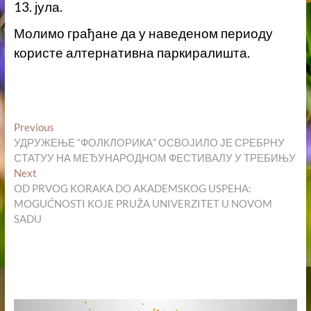
13. јула.
Молимо грађане да у наведеном периоду
користе алтернативна паркиралишта.
Кретање
Previous
Previous
post:
УДРУЖЕЊЕ “ФОЛКЛОРИКА” ОСВОЈИЛО ЈЕ СРЕБРНУ
чланка
СТАТУУ НА МЕЂУНАРОДНОМ ФЕСТИВАЛУ У ТРЕБИЊУ
Next
Next
post:
OD PRVOG KORAKA DO AKADEMSKOG USPEHA:
MOGUĆNOSTI KOJE PRUŽA UNIVERZITET U NOVOM
SADU