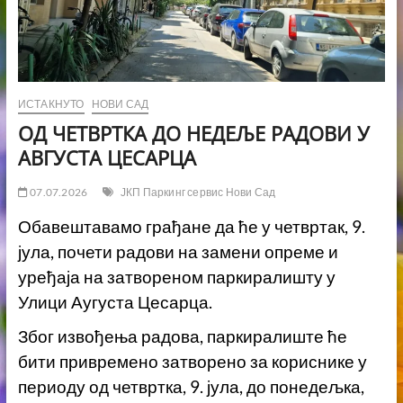
ИСТАКНУТО
НОВИ САД
ОД ЧЕТВРТКА ДО НЕДЕЉЕ РАДОВИ У
АВГУСТА ЦЕСАРЦА
07.07.2026
ЈКП Паркинг сервис Нови Сад
Обавештавамо грађане да ће у четвртак, 9.
јула, почети радови на замени опреме и
уређаја на затвореном паркиралишту у
Улици Аугуста Цесарца.
Због извођења радова, паркиралиште ће
бити привремено затворено за кориснике у
периоду од четвртка, 9. јула, до понедељка,