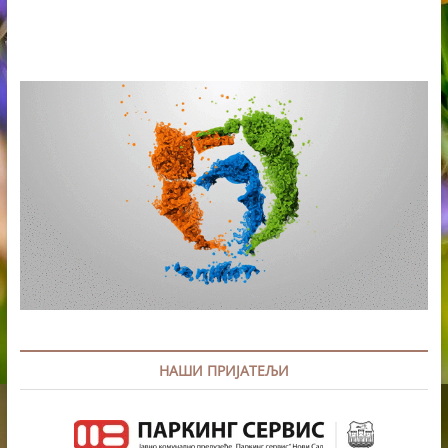
PROJEKTA
PREKOGRANIČNE
SARADNJE
„ZELENA
STAZA“
U
BELOJ
CRKVI
НАШИ ПРИЈАТЕЉИ