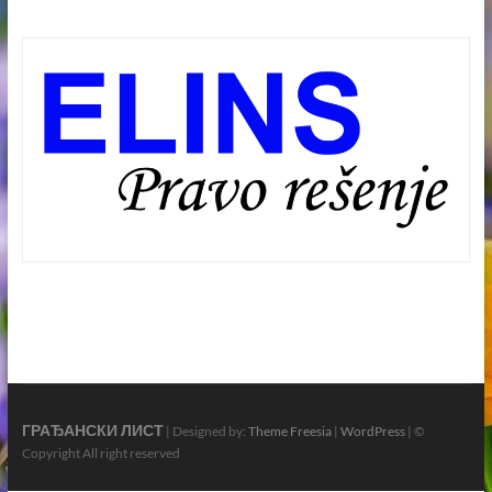
ГРАЂАНСКИ ЛИСТ
| Designed by:
Theme Freesia
|
WordPress
| ©
Copyright All right reserved