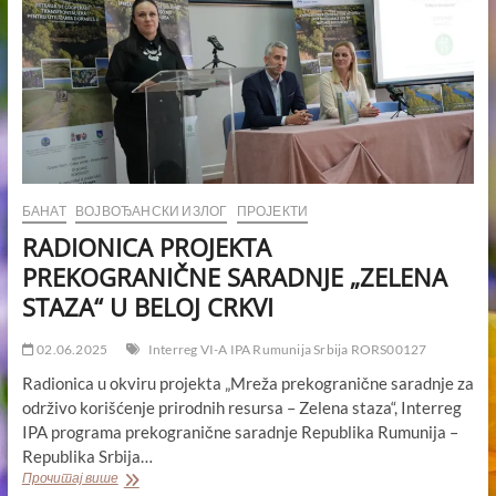
БАНАТ
ВОЈВОЂАНСКИ ИЗЛОГ
ПРОЈЕКТИ
RADIONICA PROJEKTA
PREKOGRANIČNE SARADNJE „ZELENA
STAZA“ U BELOJ CRKVI
02.06.2025
Interreg VI-A IPA Rumunija Srbija RORS00127
Radionica u okviru projekta „Mreža prekogranične saradnje za
održivo korišćenje prirodnih resursa – Zelena staza“, Interreg
IPA programa prekogranične saradnje Republika Rumunija –
Republika Srbija…
RADIONICA
Прочитај више