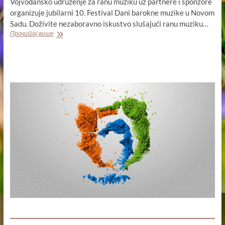
Vojvođansko udruženje za ranu muziku uz partnere i sponzore
organizuje jubilarni 10. Festival Dani barokne muzike u Novom
Sadu. Doživite nezaboravno iskustvo slušajući ranu muziku…
10.
Прочитај више
FESTIVAL
DANI
BAROKNE
MUZIKE
U
NOVOM
SADU
“SUSRETI
/
ENCOUNTERS”