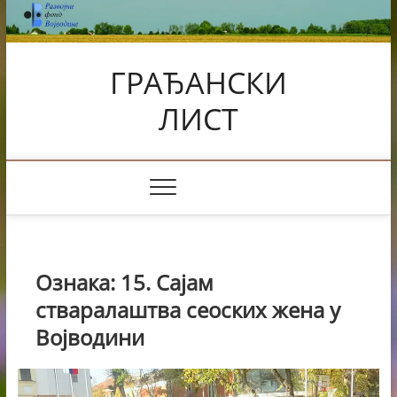
Skip
to
content
ГРАЂАНСКИ
ЛИСТ
Ознака:
15. Сајам
стваралаштва сеоских жена у
Војводини