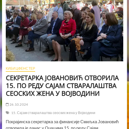
КИБИЦФЕНСТЕР
СЕКРЕТАРКА ЈОВАНОВИЋ ОТВОРИЛА
15. ПО РЕДУ САЈАМ СТВАРАЛАШТВА
СЕОСКИХ ЖЕНА У ВОЈВОДИНИ
26.10.2024
15. Сајам стваралаштва сеоских жена у Војводини
Покрајинска секретарка за финансије Смиљка Јовановић
отворила је данас у Оџацима 15. по реду Сајам