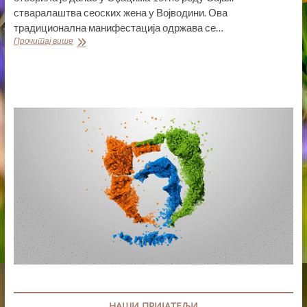
стваралаштва сеоских жена у Војводини. Ова
традиционална манифестација одржава се…
СЕКРЕТАРКА
Прочитај више
ЈОВАНОВИЋ
ОТВОРИЛА
15.
ПО
РЕДУ
САЈАМ
СТВАРАЛАШТВА
СЕОСКИХ
ЖЕНА
У
ВОЈВОДИНИ
НАШИ ПРИЈАТЕЉИ