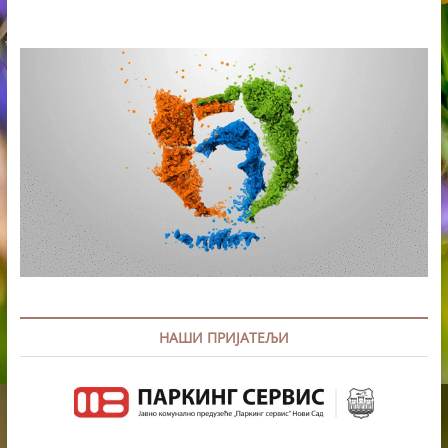
РАЗМЕНА
КЊИГА
НА
ЕЂШЕГУ
НАШИ ПРИЈАТЕЉИ