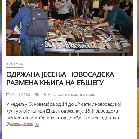
КУЛТУРА
ОДРЖАНА ЈЕСЕЊА НОВОСАДСКА
РАЗМЕНА КЊИГА НА ЕЂШЕГУ
06.11.2023
18. Новосадска размена књига
У недељу, 5. новембра од 14 до 19 сати у новосадској
културној станици Еђшег, одржана је 18. Новосадска
размена књига. Организатор догађаја који се одржава…
ОДРЖАНА
Прочитај више
ЈЕСЕЊА
НОВОСАДСКА