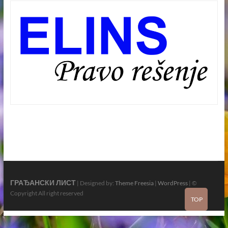
ГРАЂАНСКИ ЛИСТ
| Designed by:
Theme Freesia
|
WordPress
| ©
Copyright All right reserved
TOP