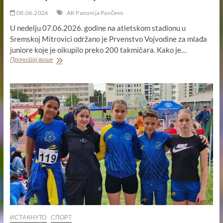
08.06.2026
AK Panonija Pančevo
U nedelju 07.06.2026. godine na atletskom stadionu u
Sremskoj Mitrovici održano je Prvenstvo Vojvodine za mlađa
juniore koje je oikupilo preko 200 takmičara. Kako je…
PANONKE
Прочитај више
PRVAKINJE
VOJVODINE
Prvenstvo
Vojvodine
za
mlađe
juniore
ИСТАКНУТО
СПОРТ