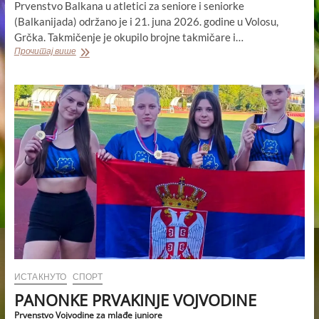
Prvenstvo Balkana u atletici za seniore i seniorke
(Balkanijada) održano je i 21. juna 2026. godine u Volosu,
Grčka. Takmičenje je okupilo brojne takmičare i…
BRONZA
Прочитај више
ZA
MILANU
NA
BALKANIJADI
Novi
rekord
srpske
štafete
ИСТАКНУТО
СПОРТ
PANONKE PRVAKINJE VOJVODINE
Prvenstvo Vojvodine za mlađe juniore