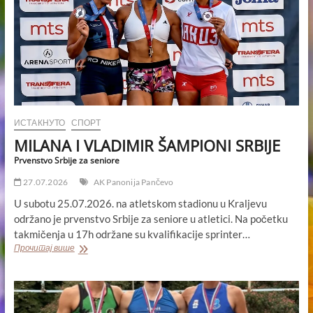
ИСТАКНУТО
СПОРТ
MILANA I VLADIMIR ŠAMPIONI SRBIJE
Prvenstvo Srbije za seniore
27.07.2026
AK Panonija Pančevo
U subotu 25.07.2026. na atletskom stadionu u Kraljevu
održano je prvenstvo Srbije za seniore u atletici. Na početku
takmičenja u 17h održane su kvalifikacije sprinter…
MILANA
Прочитај више
I
VLADIMIR
ŠAMPIONI
SRBIJE
Prvenstvo