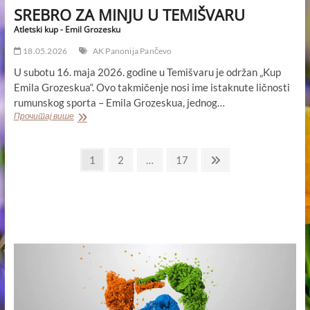
SREBRO ZA MINJU U TEMIŠVARU
Atletski kup - Emil Grozesku
18.05.2026
AK Panonija Pančevo
U subotu 16. maja 2026. godine u Temišvaru je održan „Kup
Emila Grozeskua“. Ovo takmičenje nosi ime istaknute ličnosti
rumunskog sporta – Emila Grozeskua, jednog…
SREBRO
Прочитај више
ZA
MINJU
Пагинација
U
Page
Page
Page
Next
1
2
…
17
TEMIŠVARU
page
чланака
Atletski
kup
-
Emil
Grozesku