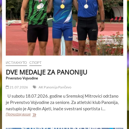
Srbije
za
seniore
ИСТАКНУТО
СПОРТ
DVE MEDALJE ZA PANONIJU
Prvenstvo Vojvodine
21.07.2026
AK Panonija Pančevo
U subotu 18.07.2026. godine u Sremskoj Mitrovici održano
je Prvenstvo Vojvodine za seniore. Za atletski klub Panonija,
nastupio je Ajredin Ajeti, inače svestrani sportista i…
DVE
Прочитај више
MEDALJE
ZA