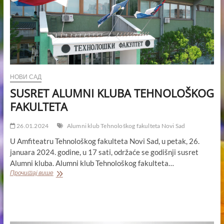
НОВИ САД
SUSRET ALUMNI KLUBA TEHNOLOŠKOG
FAKULTETA
26.01.2024
Alumni klub Tehnološkog fakulteta Novi Sad
U Amfiteatru Tehnološkog fakulteta Novi Sad, u petak, 26.
januara 2024. godine, u 17 sati, održaće se godišnji susret
Alumni kluba. Alumni klub Tehnološkog fakulteta…
SUSRET
Прочитај више
ALUMNI
KLUBA
TEHNOLOŠKOG
FAKULTETA