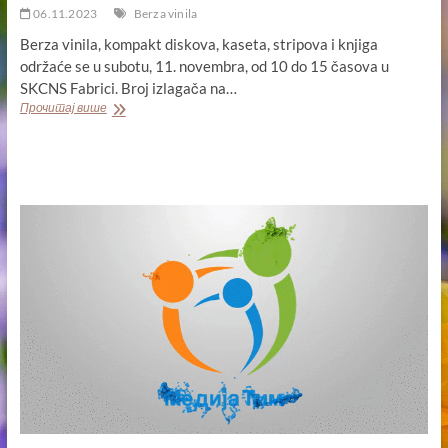
06.11.2023
Berza vinila
Berza vinila, kompakt diskova, kaseta, stripova i knjiga
održaće se u subotu, 11. novembra, od 10 do 15 časova u
SKCNS Fabrici. Broj izlagača na…
BERZA
Прочитај више
VINILA
11.
NOVEMBRA
U
SKCNS
FABRICI