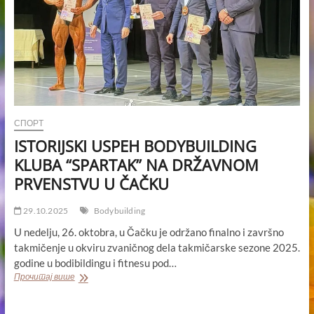
СПОРТ
ISTORIJSKI USPEH BODYBUILDING
KLUBA “SPARTAK” NA DRŽAVNOM
PRVENSTVU U ČAČKU
29.10.2025
Bodybuilding
U nedelju, 26. oktobra, u Čačku je održano finalno i završno
takmičenje u okviru zvaničnog dela takmičarske sezone 2025.
godine u bodibildingu i fitnesu pod…
ISTORIJSKI
Прочитај више
USPEH
BODYBUILDING
KLUBA