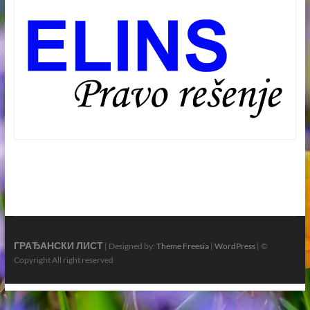
ГРАЂАНСКИ ЛИСТ
| Designed by:
Theme Freesia
|
WordPress
| ©
Copyright All right reserved