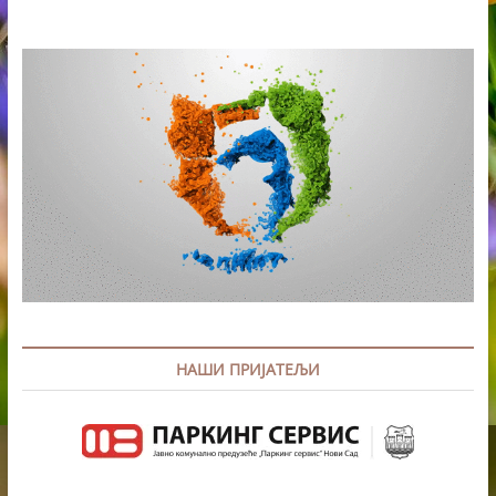
“SPARTAK”
NA
DRŽAVNOM
PRVENSTVU
U
ČAČKU
НАШИ ПРИЈАТЕЉИ