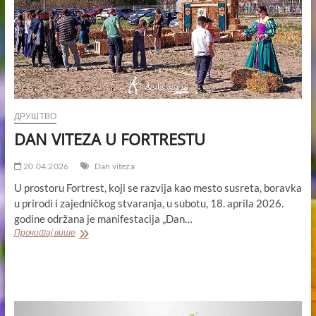
ДРУШТВО
DAN VITEZA U FORTRESTU
20.04.2026
Dan viteza
U prostoru Fortrest, koji se razvija kao mesto susreta, boravka
u prirodi i zajedničkog stvaranja, u subotu, 18. aprila 2026.
godine održana je manifestacija „Dan…
DAN
Прочитај више
VITEZA
U
FORTRESTU