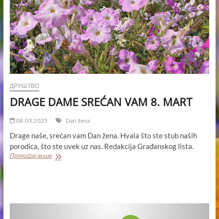
ДРУШТВО
DRAGE DAME SREĆAN VAM 8. MART
08.03.2025
Dan žena
Drage naše, srećan vam Dan žena. Hvala što ste stub naših
porodica, što ste uvek uz nas. Redakcija Građanskog lista.
DRAGE
Прочитај више
DAME
SREĆAN
VAM
8.
MART