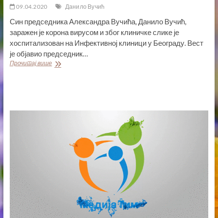
09.04.2020
Данило Вучић
Син председника Александра Вучића, Данило Вучић,
заражен је корона вирусом и због клиничке слике је
хоспитализован на Инфективној клиници у Београду. Вест
је објавио председник…
ВУЧИЋЕВ
Прочитај више
СТАРИЈИ
СИН
ДАНИЛО
ЗАРАЖЕН
КОРОНАВИРУСОМ