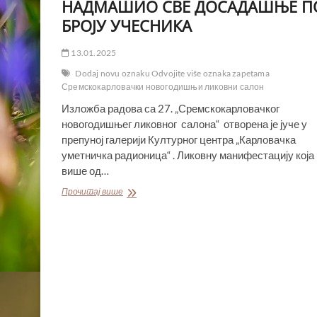
НАДМАШИО СВЕ ДОСАДАШЊЕ П
БРОЈУ УЧЕСНИКА
13.01.2025
Dodaj novu oznaku Odvojite više oznaka zapetama
Сремскокарловачки новогодишњи ликовни салон
Изложба радова са 27. „Сремскокарловачког
новогодишњег ликовног салона“ отворена је јуче у
препуној галерији Културног центра „Карловачка
уметничка радионица“ . Ликовну манифестацију која
више од…
„СРЕМСКО
Прочитај више
КАРЛОВАЧКИ
НОВОГОДИШЊИ
ЛИКОВНИ
САЛОН“
НАДМАШИО
СВЕ
ДОСАДАШЊЕ
ПО
БРОЈУ