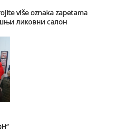
jite više oznaka zapetama
шњи ликовни салон
Н“