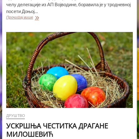
челу делегације из АП Војводине, боравила је у тродневној
посети Доњој…
ДРАГАНА
Прочитај више
МИЛОШЕВИЋ
У
РАДНОЈ
ПОСЕТИ
ДОЊОЈ
АУСТРИЈИ
ДРУШТВО
УСКРШЊА ЧЕСТИТКА ДРАГАНЕ
МИЛОШЕВИЋ