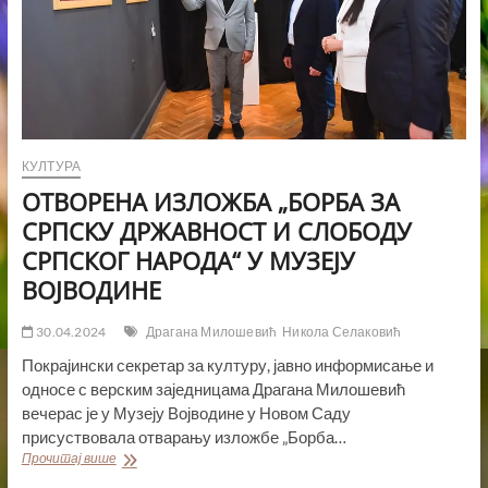
КУЛТУРА
ОТВОРЕНА ИЗЛОЖБА „БОРБА ЗА
СРПСКУ ДРЖАВНОСТ И СЛОБОДУ
СРПСКОГ НАРОДА“ У МУЗЕЈУ
ВОЈВОДИНЕ
30.04.2024
Драгана Милошевић
Никола Селаковић
Покрајински секретар за културу, јавно информисање и
односе с верским заједницама Драгана Милошевић
вечерас је у Музеју Војводине у Новом Саду
присуствовала отварању изложбе „Борба…
ОТВОРЕНА
Прочитај више
ИЗЛОЖБА