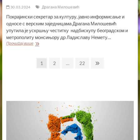
30.03.2024
Драгана Милошевић
Покрајински секретар за културу, јавно информисање и
односе с верским заједницама Драгана Милошевић
упутила је ускршњу честитку надбискупу београдском и
метрополиту монсињору др Ладиславу Немету…
УСКРШЊА
Прочитај више
ЧЕСТИТКА
ДРАГАНЕ
Пагинација
МИЛОШЕВИЋ
Page
Page
Page
Next
1
2
…
22
page
чланака