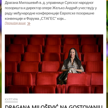
Драгана Милошевић в. д. управнице Српског народног
позоришта и директор опере Жељко Андрић учествују у
раду међународне конференције Европске позоришне
конвенције и Форума „СТАГЕС“ који…
СРПСКО
Прочитај више
НАРОДНО
ПОЗОРИШТЕ
НА
МЕЂУНАРОДНОЈ
КОНФЕРЕНЦИЈИ
ЕВРОПСКЕ
ПОЗОРИШНЕ
КОНВЕНЦИЈЕ
У
РИГИ
КУЛТУРА
DRAGANA MILOŠEVIĆ NA GOSTOVANJU