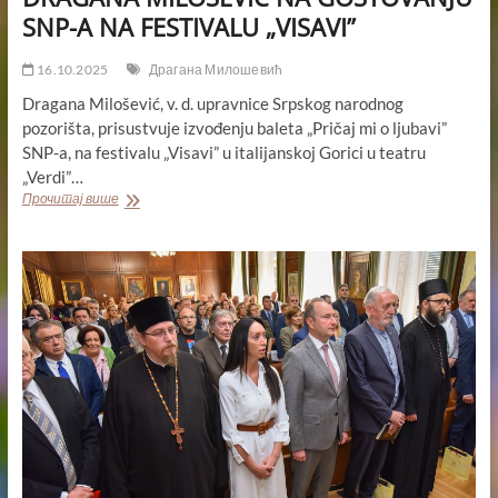
SNP-A NA FESTIVALU „VISAVI”
16.10.2025
Драгана Милошевић
Dragana Milošević, v. d. upravnice Srpskog narodnog
pozorišta, prisustvuje izvođenju baleta „Pričaj mi o ljubavi”
SNP-a, na festivalu „Visavi” u italijanskoj Gorici u teatru
„Verdi”…
DRAGANA
Прочитај више
MILOŠEVIĆ
NA
GOSTOVANJU
SNP-
A
NA
FESTIVALU
„VISAVI”