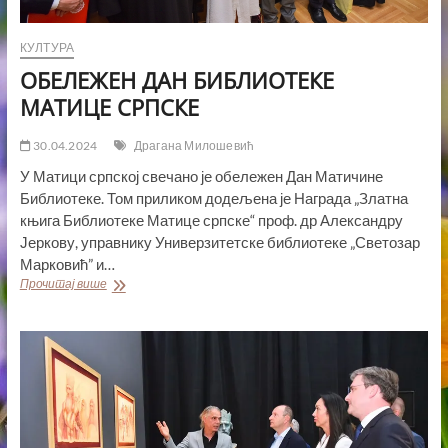
КУЛТУРА
ОБЕЛЕЖЕН ДАН БИБЛИОТЕКЕ
МАТИЦЕ СРПСКЕ
30.04.2024
Драгана Милошевић
У Матици српској свечано је обележен Дан Матичине
Библиотеке. Том приликом додељена је Награда „Златна
књига Библиотеке Матице српске“ проф. др Александру
Јеркову, управнику Универзитетске библиотеке „Светозар
Марковић” и…
ОБЕЛЕЖЕН
Прочитај више
ДАН
БИБЛИОТЕКЕ
МАТИЦЕ
СРПСКЕ