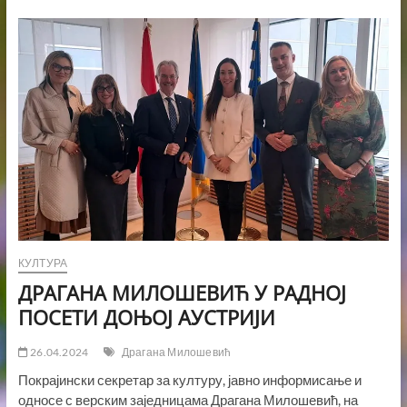
„БОРБА
ЗА
СРПСКУ
ДРЖАВНОСТ
И
СЛОБОДУ
СРПСКОГ
НАРОДА“
У
МУЗЕЈУ
ВОЈВОДИНЕ
КУЛТУРА
ДРАГАНА МИЛОШЕВИЋ У РАДНОЈ
ПОСЕТИ ДОЊОЈ АУСТРИЈИ
26.04.2024
Драгана Милошевић
Покрајински секретар за културу, јавно информисање и
односе с верским заједницама Драгана Милошевић, на