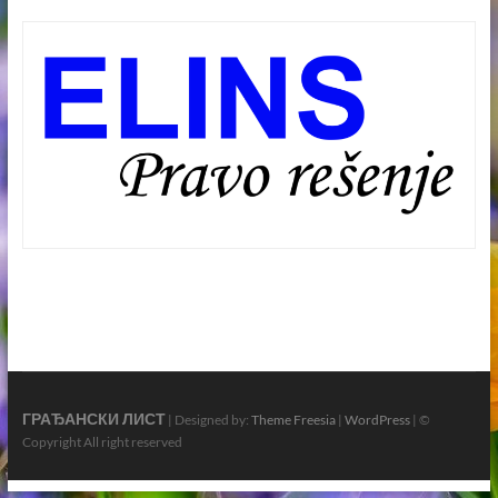
ГРАЂАНСКИ ЛИСТ
| Designed by:
Theme Freesia
|
WordPress
| ©
Copyright All right reserved