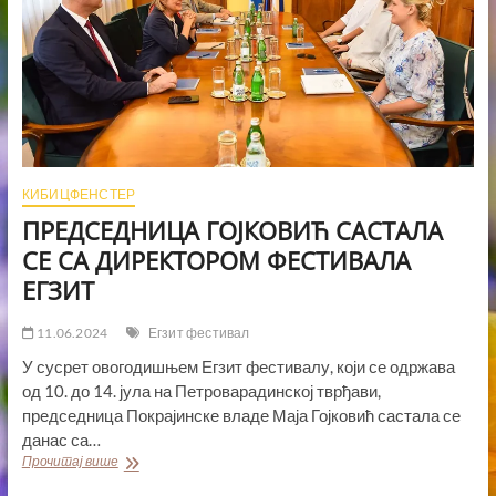
КИБИЦФЕНСТЕР
ПРЕДСЕДНИЦА ГОЈКОВИЋ САСТАЛА
СЕ СА ДИРЕКТОРОМ ФЕСТИВАЛА
ЕГЗИТ
11.06.2024
Егзит фестивал
У сусрет овогодишњем Егзит фестивалу, који се одржава
од 10. до 14. јула на Петроварадинској тврђави,
председница Покрајинске владе Маја Гојковић састала се
данас са…
ПРЕДСЕДНИЦА
Прочитај више
ГОЈКОВИЋ