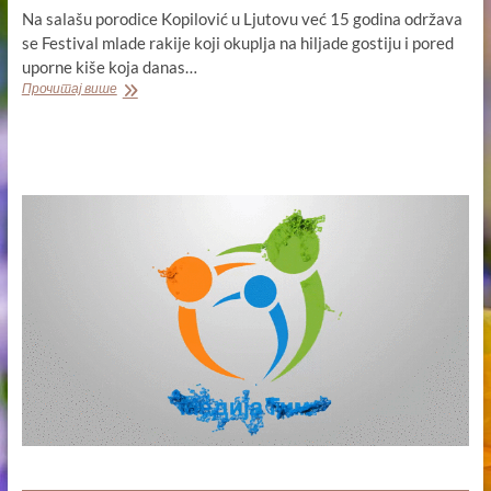
Na salašu porodice Kopilović u Ljutovu već 15 godina održava
se Festival mlade rakije koji okuplja na hiljade gostiju i pored
uporne kiše koja danas…
TAJNA
Прочитај више
MLADE
RAKIJE
PO
XV
PUT