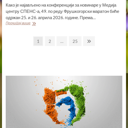
Како је најављено на конференцији за новинаре у Медија
центру СПЕНС-а, 49. по реду Фрушкогорски маратон биће
одржан 25. и 26. априла 2026. године. Према…
ФРУШКОГОРСКИ
Прочитај више
МАРАТОН,
49.
Пагинација
ПО
Page
Page
Page
Next
1
2
…
25
РЕДУ
page
чланака
БИЋЕ
ОДРЖАН
25.
И
26.
АПРИЛА