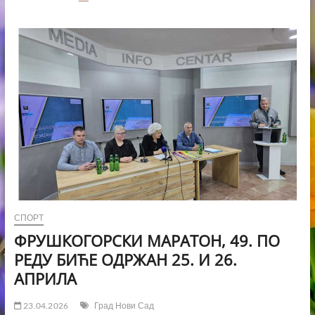
ВЕЛИКИ
РЕГИОНАЛНИ
САМИТ
ЖЕНСКОГ
ПРЕДУЗЕТНИШТВА
ОТВОРЕН
У
КОНГРЕСНОМ
ЦЕНТРУ
„МАСТЕР“
НОВОСАДСКОГ
САЈМА
СПОРТ
ФРУШКОГОРСКИ МАРАТОН, 49. ПО
РЕДУ БИЋЕ ОДРЖАН 25. И 26.
АПРИЛА
23.04.2026
Град Нови Сад