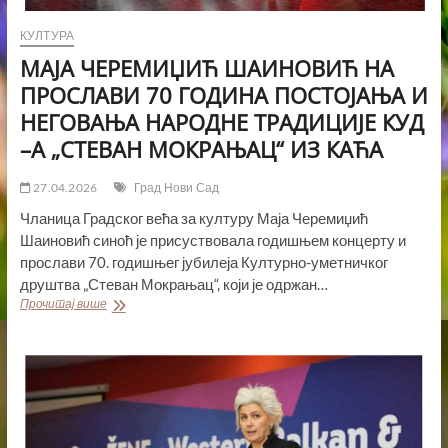
КУЛТУРА
МАЈА ЧЕРЕМИЏИЋ ШАИНОВИЋ НА
ПРОСЛАВИ 70 ГОДИНА ПОСТОЈАЊА И
НЕГОВАЊА НАРОДНЕ ТРАДИЦИЈЕ КУД
–А „СТЕВАН МОКРАЊАЦ“ ИЗ КАЋА
27.04.2026
Град Нови Сад
Чланица Градског већа за културу Маја Черемиџић
Шаиновић синоћ је присуствовала годишњем концерту и
прослави 70. годишњег јубилеја Културно-уметничког
друштва „Стеван Мокрањац“, који је одржан…
МАЈА
Прочитај више
ЧЕРЕМИЏИЋ
ШАИНОВИЋ
НА
ПРОСЛАВИ
70
ГОДИНА
ПОСТОЈАЊА
И