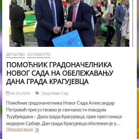
ДРУШТВО
ИСТАКНУТО
ПОМОЋНИК ГРАДОНАЧЕЛНИКА
НОВОГ САДА НА ОБЕЛЕЖАВАЊУ
ДАНА ГРАДА КРАГУЈЕВЦА
06.05.2026
Град Нови Сад
Помоћник градоначелника Новог Сада Александар
Петровић присуствовао је свечаности поводом
Ђурђевдана – Дана града Крагујевца, прве престонице
модерне Србије. Дан града Крагујевца обележен је у…
ПОМОЋНИК
Прочитај више
ГРАДОНАЧЕЛНИКА