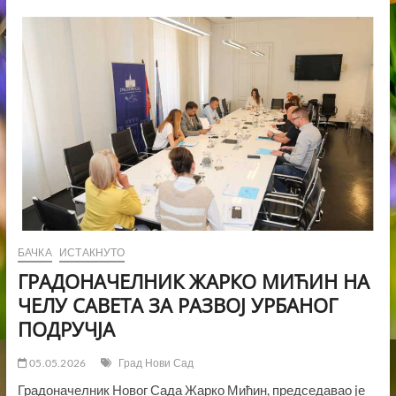
НОВОГ
САДА
НА
ОБЕЛЕЖАВАЊУ
ДАНА
ГРАДА
КРАГУЈЕВЦА
БАЧКА
ИСТАКНУТО
ГРАДОНАЧЕЛНИК ЖАРКО МИЋИН НА
ЧЕЛУ САВЕТА ЗА РАЗВОЈ УРБАНОГ
ПОДРУЧЈА
05.05.2026
Град Нови Сад
Градоначелник Новог Сада Жарко Мићин, председаваo jе