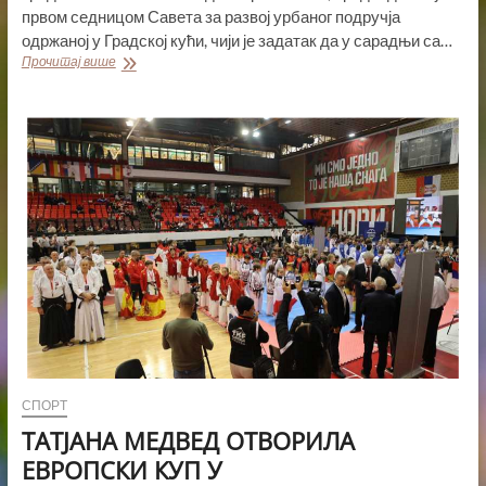
првом седницом Савета за развој урбаног подручја
одржаној у Градској кући, чији је задатак да у сарадњи са…
ГРАДОНАЧЕЛНИК
Прочитај више
ЖАРКО
МИЋИН
НА
ЧЕЛУ
САВЕТА
ЗА
РАЗВОЈ
УРБАНОГ
ПОДРУЧЈА
СПОРТ
ТАТЈАНА МЕДВЕД ОТВОРИЛА
ЕВРОПСКИ КУП У