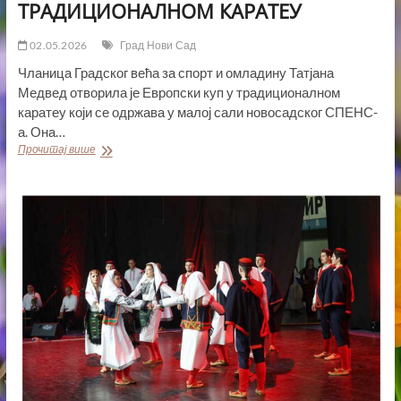
ТРАДИЦИОНАЛНОМ КАРАТЕУ
02.05.2026
Град Нови Сад
Чланица Градског већа за спорт и омладину Татјана
Медвед отворила је Европски куп у традиционалном
каратеу који се одржава у малој сали новосадског СПЕНС-
а. Она…
ТАТЈАНА
Прочитај више
МЕДВЕД
ОТВОРИЛА
ЕВРОПСКИ
КУП
У
ТРАДИЦИОНАЛНОМ
КАРАТЕУ