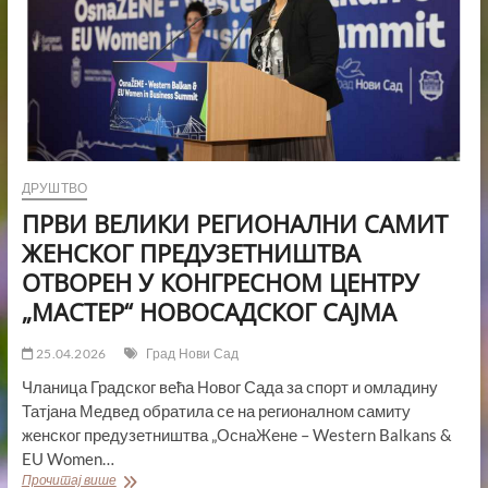
НЕГОВАЊА
НАРОДНЕ
ТРАДИЦИЈЕ
КУД
–
А
„СТЕВАН
МОКРАЊАЦ“
ИЗ
ДРУШТВО
КАЋА
ПРВИ ВЕЛИКИ РЕГИОНАЛНИ САМИТ
ЖЕНСКОГ ПРЕДУЗЕТНИШТВА
ОТВОРЕН У КОНГРЕСНОМ ЦЕНТРУ
„МАСТЕР“ НОВОСАДСКОГ САЈМА
25.04.2026
Град Нови Сад
Чланица Градског већа Новог Сада за спорт и омладину
Татјана Медвед обратила се на регионалном самиту
женског предузетништва „ОснаЖене – Western Balkans &
EU Women…
ПРВИ
Прочитај више