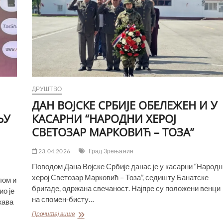
ДРУШТВО
ДАН ВОЈСКЕ СРБИЈЕ ОБЕЛЕЖЕН И У
ЊУ
КАСАРНИ “НАРОДНИ ХЕРОЈ
СВЕТОЗАР МАРКОВИЋ – ТОЗА”
23.04.2026
Град Зрењанин
Поводом Дана Војске Србије данас је у касарни “Народн
херој Светозар Марковић – Тоза”, седишту Банатске
лом и
бригаде, одржана свечаност. Најпре су положени венци
ио је
на спомен-бисту…
жава
ДАН
Прочитај више
ВОЈСКЕ