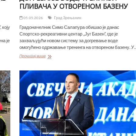
ПЛИВАЧА У ОТВОРЕНОМ БАЗЕНУ
05.05.2026
Град Зрењанин
 коју
Градоначелник Симо Салапура обишао је данас
Спортско-рекреативни центар „Југ Базен“, где је
на је
захваљујући новом систему за догревање воде
омогућено одржавање тренинга на отвореном базену. У
ГРАДОНАЧЕЛНИК
Прочитај више
ОБИШАО
СРЦ
„ЈУГ
БАЗЕН“
–
АКТИВИРАН
СИСТЕМ
ЗА
ДОГРЕВАЊЕ
ВОДЕ,
ТРЕНИНЗИ
ПЛИВАЧА
У
ОТВОРЕНОМ