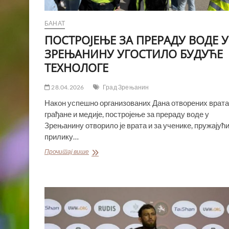
БАНАТ
ПОСТРОЈЕЊЕ ЗА ПРЕРАДУ ВОДЕ У
ЗРЕЊАНИНУ УГОСТИЛО БУДУЋЕ
ТЕХНОЛОГЕ
28.04.2026
Град Зрењанин
Након успешно организованих Дана отворених врата
грађане и медије, постројење за прераду воде у
Зрењанину отворило је врата и за ученике, пружајућ
прилику…
ПОСТРОЈЕЊЕ
Прочитај више
ЗА
ПРЕРАДУ
ВОДЕ
У
ЗРЕЊАНИНУ
УГОСТИЛО
БУДУЋЕ
ТЕХНОЛОГЕ