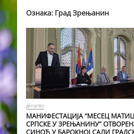
Ознака:
Град Зрењанин
ДРУШТВО
МАНИФЕСТАЦИЈА “МЕСЕЦ МАТИ
СРПСКЕ У ЗРЕЊАНИНУ” ОТВОРЕН
СИНОЋ У БАРОКНОЈ САЛИ ГРАДС