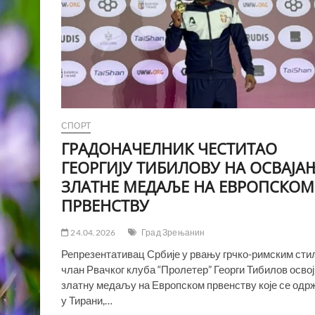
СПОРТ
ГРАДОНАЧЕЛНИК ЧЕСТИТАО
ГЕОРГИЈУ ТИБИЛОВУ НА ОСВАЈА
ЗЛАТНЕ МЕДАЉЕ НА ЕВРОПСКОМ
ПРВЕНСТВУ
24.04.2026
Град Зрењанин
Репрезентативац Србије у рвању грчко-римским сти
члан Рвачког клуба “Пролетер” Георги Тибилов освој
златну медаљу на Европском првенству које се одр
у Тирани,…