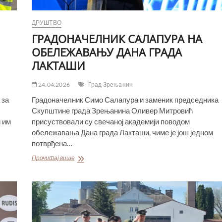
БАЗЕНУ
ДРУШТВО
ГРАДОНАЧЕЛНИК САЛАПУРА НА
ОБЕЛЕЖАВАЊУ ДАНА ГРАДА
ЛАКТАШИ
24.04.2026
Град Зрењанин
 за
Градоначелник Симо Салапура и заменик председника
Скупштине града Зрењанина Оливер Митровић
и им
присуствовали су свечаној академији поводом
обележавања Дана града Лакташи, чиме је још једном
потврђена…
ГРАДОНАЧЕЛНИК
Прочитај више
САЛАПУРА
НА
ОБЕЛЕЖАВАЊУ
ДАНА
ГРАДА
ЛАКТАШИ