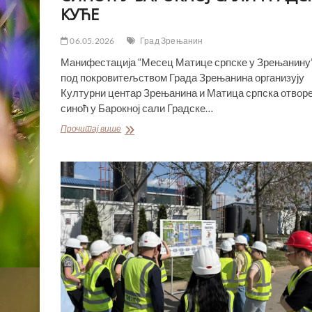
КУЋЕ
06.05.2026
Град Зрењанин
Манифестација “Месец Матице српске у Зрењанину”,
под покровитељством Града Зрењанина организују
Културни центар Зрењанина и Матица српска отворе
синоћ у Барокној сали Градске…
МАНИФЕСТАЦИЈА
Прочитај више
“МЕСЕЦ
МАТИЦЕ
СРПСКЕ
У
ЗРЕЊАНИНУ”
ОТВОРЕНА
СИНОЋ
У
БАРОКНОЈ
САЛИ
ГРАДСКЕ
КУЋЕ