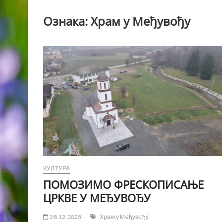
Ознака:
Храм у Међувођу
КУЛТУРА
ПОМОЗИМО ФРЕСКОПИСАЊЕ
ЦРКВЕ У МЕЂУВОЂУ
28.12.2025
Храм у Међувођу