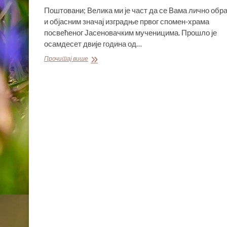
Поштовани; Велика ми је част да се Вама лично обр
и објасним значај изградње првог спомен-храма
посвећеног Јасеновачким мученицима. Прошло је
осамдесет двије година од…
ПОМОЗИМО
Прочитај више
ФРЕСКОПИСАЊЕ
ЦРКВЕ
У
МЕЂУВОЂУ