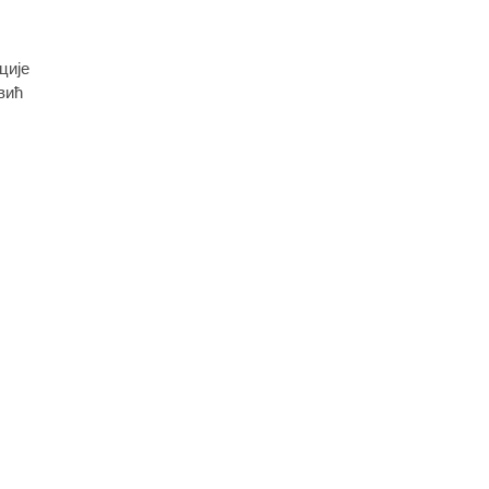
ције
вић