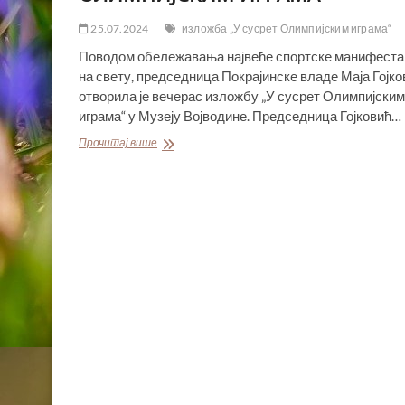
25.07.2024
изложба „У сусрет Олимпијским играма“
Поводом обележавања највеће спортске манифеста
на свету, председница Покрајинске владе Маја Гојко
отворила је вечерас изложбу „У сусрет Олимпијским
играма“ у Музеју Војводине. Председница Гојковић…
ПРЕДСЕДНИЦА
Прочитај више
ГОЈКОВИЋ
ОТВОРИЛА
ИЗЛОЖБУ
„У
СУСРЕТ
ОЛИМПИЈСКИМ
ИГРАМА“