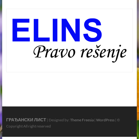
ГРАЂАНСКИ ЛИСТ
| Designed by:
Theme Freesia
|
WordPress
| ©
Copyright All right reserved