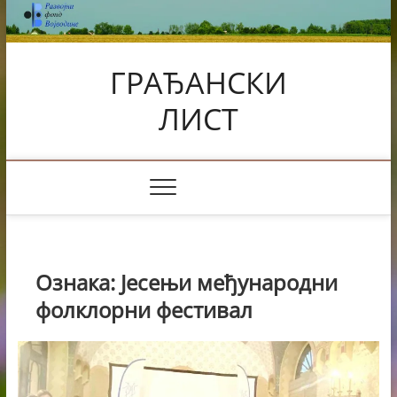
Skip
to
content
ГРАЂАНСКИ
ЛИСТ
Ознака:
Јесењи међународни
фолклорни фестивал