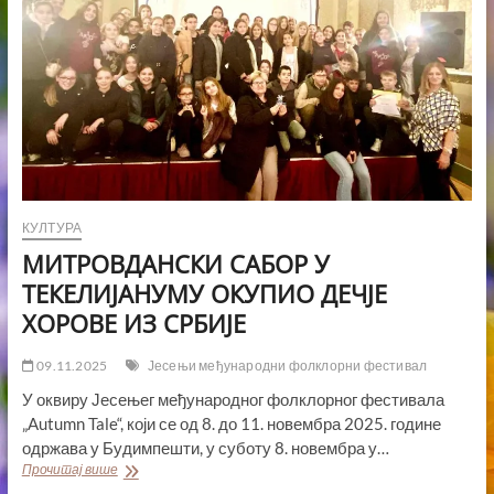
КУЛТУРА
МИТРОВДАНСКИ САБОР У
ТЕКЕЛИЈАНУМУ ОКУПИО ДЕЧЈЕ
ХОРОВЕ ИЗ СРБИЈЕ
09.11.2025
Јесењи међународни фолклорни фестивал
У оквиру Јесењег међународног фолклорног фестивала
„Autumn Tale“, који се од 8. до 11. новембра 2025. године
одржава у Будимпешти, у суботу 8. новембра у…
МИТРОВДАНСКИ
Прочитај више
САБОР