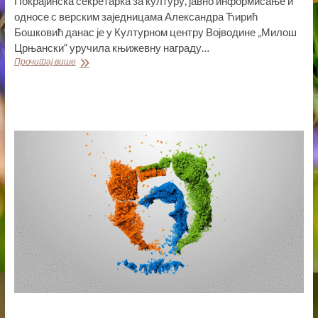
Покрајинска секретарка за културу, јавно информисање и
односе с верским заједницама Александра Ћирић
Бошковић данас је у Културном центру Војводине „Милош
Црњански“ уручила књижевну награду…
СЕКРЕТАРКА
Прочитај више
ЋИРИЋ
БОШКОВИЋ
УРУЧИЛА
КЊИЖЕВНУ
НАГРАДУ
„МИЛИЦА
СТОЈАДИНОВИЋ
СРПКИЊА“