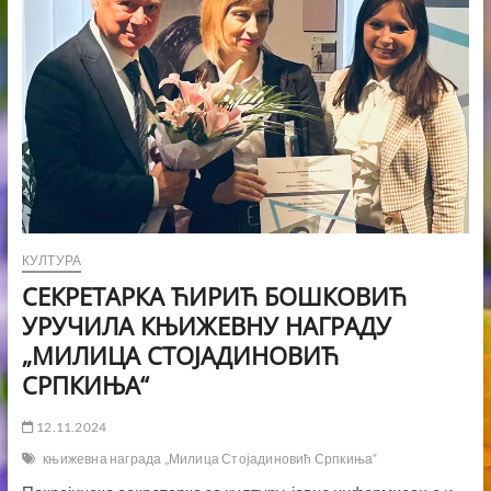
КУЛТУРА
СЕКРЕТАРКА ЋИРИЋ БОШКОВИЋ
УРУЧИЛА КЊИЖЕВНУ НАГРАДУ
„МИЛИЦА СТОЈАДИНОВИЋ
СРПКИЊА“
12.11.2024
књижевна награда „Милица Стојадиновић Српкиња“