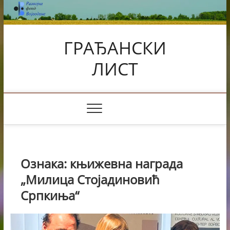
Skip
to
content
ГРАЂАНСКИ
ЛИСТ
Ознака:
књижевна награда
„Милица Стојадиновић
Српкиња“