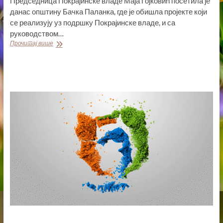
Председница Покрајинске владе Маја Гојковић посетила је
данас општину Бачка Паланка, где је обишла пројекте који
се реализују уз подршку Покрајинске владе, и са
руководством…
ПРЕДСЕДНИЦА
Прочитај више
ГОЈКОВИЋ
У
БАЧКОЈ
ПАЛАНЦИ:
ДНЕВНИ
БОРАВАК
ЗА
ДЕЦУ
СА
СМЕТЊАМА
У
РАЗВОЈУ
БИЋЕ
ЗАВРШЕН
ДО
КРАЈА
ГОДИНЕ