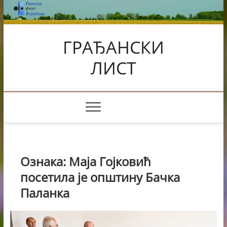
Skip
to
content
ГРАЂАНСКИ
ЛИСТ
Ознака:
Маја Гојковић
посетила је општину Бачка
Паланка