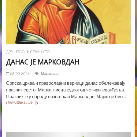
ДРУШТВО
ИСТАКНУТО
ДАНАС ЈЕ МАРКОВДАН
08.05.2026
Марковдан
Српска црква и православни верници данас обележавају
празник светог Марка, писца једног од четири јеванђеља.
Празник је у народу познат као Марковдан. Марко је био…
ДАНАС
Прочитај више
ЈЕ
МАРКОВДАН