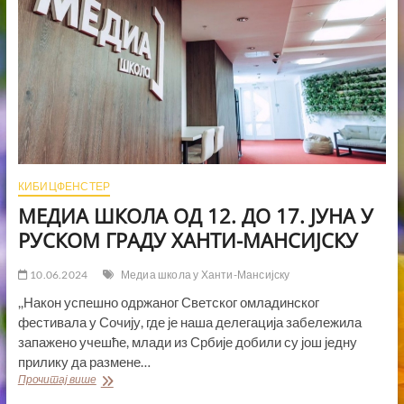
КИБИЦФЕНСТЕР
МЕДИА ШКОЛА ОД 12. ДО 17. ЈУНА У
РУСКОМ ГРАДУ ХАНТИ-МАНСИЈСКУ
10.06.2024
Медиа школа у Ханти-Мансијску
,,Након успешно одржаног Светског омладинског
фестивала у Сочију, где је наша делегација забележила
запажено учешће, млади из Србије добили су још једну
прилику да размене…
МЕДИА
Прочитај више
ШКОЛА