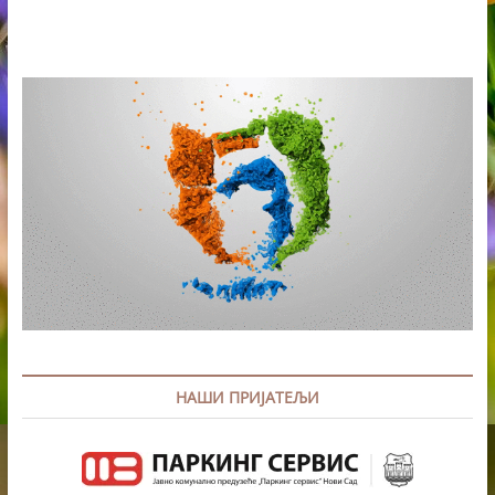
ОД
12.
ДО
17.
ЈУНА
У
РУСКОМ
ГРАДУ
ХАНТИ-
МАНСИЈСКУ
НАШИ ПРИЈАТЕЉИ