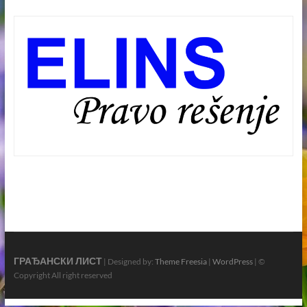
ГРАЂАНСКИ ЛИСТ
| Designed by:
Theme Freesia
|
WordPress
| ©
Copyright All right reserved