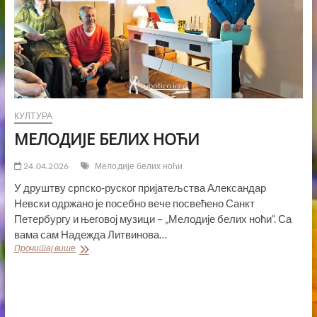
КУЛТУРА
МЕЛОДИЈЕ БЕЛИХ НОЋИ
24.04.2026
Мелодије белих ноћи
У друштву српско-руског пријатељства Александар
Невски одржано је посебно вече посвећено Санкт
Петербургу и његовој музици – „Мелодије белих ноћи“. Са
вама сам Надежда Литвинова…
МЕЛОДИЈЕ
Прочитај више
БЕЛИХ
НОЋИ