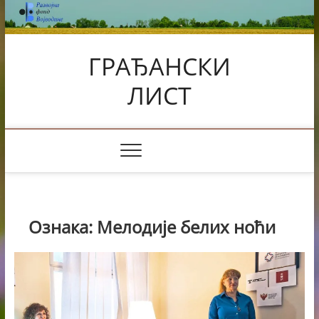
Skip
to
content
ГРАЂАНСКИ
ЛИСТ
Ознака:
Мелодије белих ноћи