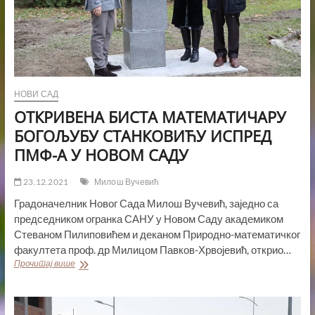
НОВИ САД
ОТКРИВЕНА БИСТА МАТЕМАТИЧАРУ
БОГОЉУБУ СТАНКОВИЋУ ИСПРЕД
ПМФ-А У НОВОМ САДУ
23.12.2021
Милош Вучевић
Градоначелник Новог Сада Милош Вучевић, заједно са
председником огранка САНУ у Новом Саду академиком
Стеваном Пилиповићем и деканом Природно-математичког
факултета проф. др Милицом Павков-Хрвојевић, открио…
ОТКРИВЕНА
Прочитај више
БИСТА
МАТЕМАТИЧАРУ
БОГОЉУБУ
СТАНКОВИЋУ