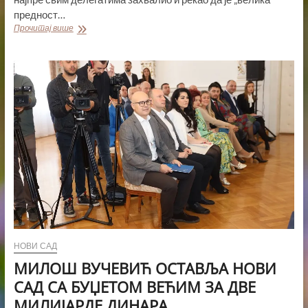
предност…
МИЛОШ
Прочитај више
ВУЧЕВИЋ
ИЗАБРАН
ЗА
ПРЕДСЕДНИКА
СНС
НОВИ САД
МИЛОШ ВУЧЕВИЋ ОСТАВЉА НОВИ
САД СА БУЏЕТОМ ВЕЋИМ ЗА ДВЕ
МИЛИЈАРДЕ ДИНАРА