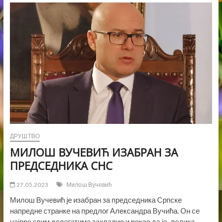
ЗНА
ДА
ГА
ВИШЕ
НИКО
НЕ
ПОДРЖАВА
И
ЗАТО
ИЗНОСИ
НЕИСТИНЕ
И
КЛЕВЕТЕ
О
ВУЧЕВИЋУ
ДРУШТВО
МИЛОШ ВУЧЕВИЋ ИЗАБРАН ЗА
ПРЕДСЕДНИКА СНС
27.05.2023
Милош Вучевић
Милош Вучевић је изабран за председника Српске
напредне странке на предлог Александра Вучића. Он се
најпре свим делегатима захвалио и рекао да је „велика