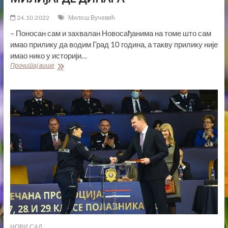
24.10.2022
Милош Вучевић
– Поносан сам и захвалан Новосађанима на томе што сам
имао прилику да водим Град 10 година, а такву прилику није
имао нико у историји…
МИЛОШ
Прочитај више
ВУЧЕВИЋ
ОСТАВЉА
НОВИ
САД
СА
БУЏЕТОМ
ВЕЋИМ
ЗА
ДВЕ
МИЛИЈАРДЕ
ДИНАРА
НОВИ САД