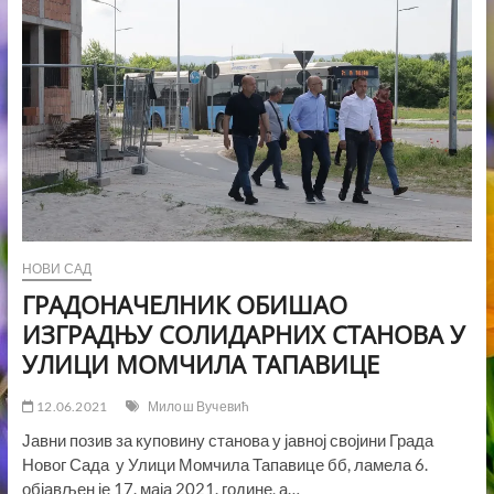
ИСПРЕД
ПМФ-
А
У
НОВОМ
САДУ
НОВИ САД
ГРАДОНАЧЕЛНИК ОБИШАО
ИЗГРАДЊУ СОЛИДАРНИХ СТАНОВА У
УЛИЦИ МОМЧИЛА ТАПАВИЦЕ
12.06.2021
Милош Вучевић
Јавни позив за куповину станова у јавној својини Града
Новог Сада у Улици Момчила Тапавице бб, ламела 6.
објављен је 17. маја 2021. године, а…