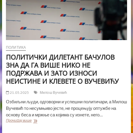
ПОЛИТИКА
ПОЛИТИЧКИ ДИЛЕТАНТ БАЧУЛОВ
ЗНА ДА ГА ВИШЕ НИКО НЕ
ПОДРЖАВА И ЗАТО ИЗНОСИ
НЕИСТИНЕ И КЛЕВЕТЕ О ВУЧЕВИЋУ
21.05.2025
Милош Вучевић
Озбиљни људи, одговорни и успешни политичари, а Милош
Вучевић то несумњиво јесте, не процењују оптужбе на
основу беса и мржње са којима су изнете, него…
ПОЛИТИЧКИ
Прочитај више
ДИЛЕТАНТ
БАЧУЛОВ