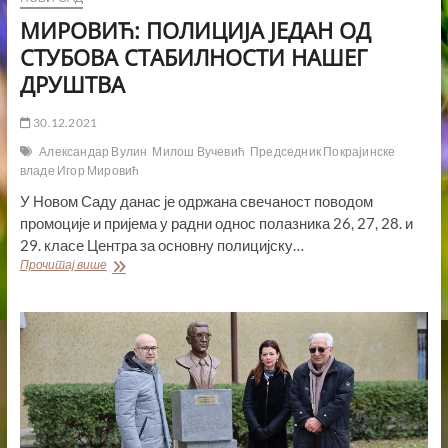
МИРОВИЋ: ПОЛИЦИЈА ЈЕДАН ОД
СТУБОВА СТАБИЛНОСТИ НАШЕГ
ДРУШТВА
30.12.2021
Александар Вулин
Милош Вучевић
Председник Покрајинске
владе Игор Мировић
У Новом Саду данас је одржана свечаност поводом
промоције и пријема у радни однос полазника 26, 27, 28. и
29. класе Центра за основну полицијску…
МИРОВИЋ:
Прочитај више
ПОЛИЦИЈА
ЈЕДАН
ОД
СТУБОВА
СТАБИЛНОСТИ
НАШЕГ
ДРУШТВА