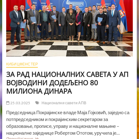
КИБИЦФЕНСТЕР
ЗА РАД НАЦИОНАЛНИХ САВЕТА У АП
ВОЈВОДИНИ ДОДЕЉЕНО 80
МИЛИОНА ДИНАРА
25.03.2025
Национални савети АПВ
Председница Покрајинске владе Маја Гојковић, заједно са
потпредседником и покрајинским секретаром за
образовање, прописе, управу и националне мањине –
националне заједнице Робертом Ототом, уручила је…
ЗА
Прочитај више