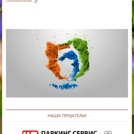
РАД
НАЦИОНАЛНИХ
САВЕТА
У
АП
ВОЈВОДИНИ
ДОДЕЉЕНО
80
МИЛИОНА
ДИНАРА
НАШИ ПРИЈАТЕЉИ