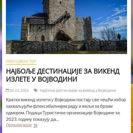
КИБИЦФЕНСТЕР
НАЈБОЉЕ ДЕСТИНАЦИЈЕ ЗА ВИКЕНД
ИЗЛЕТЕ У ВОЈВОДИНИ
09.01.2026
Најбоље дестинације за викенд у Војводини
Кратки викенд-излети у Војводини постају све чешћи избор
захваљујући флексибилнијем раду и жељи за брзим
одмором. Подаци Туристичке организације Војводине за
2023. годину показују да…
НАЈБОЉЕ
Прочитај више
ДЕСТИНАЦИЈЕ