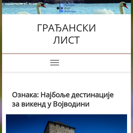
Skip
to
content
ГРАЂАНСКИ
ЛИСТ
Ознака:
Најбоље дестинације
за викенд у Војводини