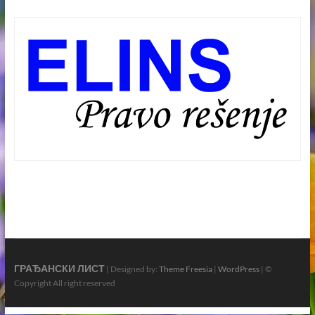
ГРАЂАНСКИ ЛИСТ
| Designed by:
Theme Freesia
|
WordPress
| ©
Copyright All right reserved