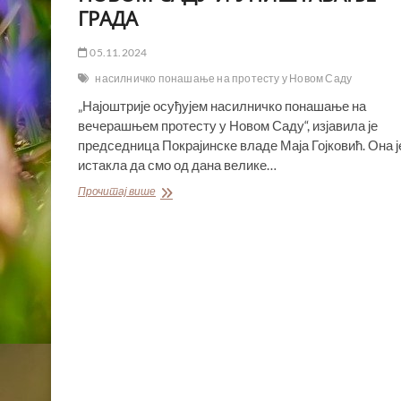
ГРАДА
05.11.2024
насилничко понашање на протесту у Новом Саду
„Најоштрије осуђујем насилничко понашање на
вечерашњем протесту у Новом Саду“, изјавила је
председница Покрајинске владе Маја Гојковић. Она ј
истакла да смо од дана велике…
МАЈА
Прочитај више
ГОЈКОВИЋ
ОСУДИЛА
НАСИЛНИЧКО
ПОНАШАЊЕ
У
НОВОМ
САДУ
И
УНИШТАВАЊЕ
ГРАДА