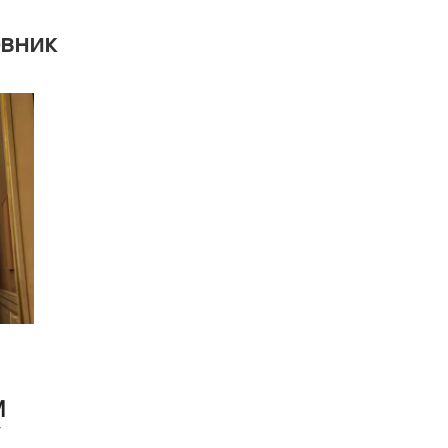
вник
М