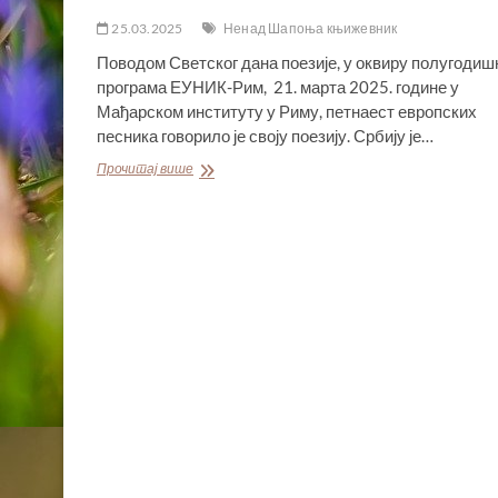
25.03.2025
Ненад Шапоња књижевник
Поводом Светског дана поезије, у оквиру полугодиш
програма ЕУНИК-Рим, 21. марта 2025. године у
Мађарском институту у Риму, петнаест европских
песника говорило је своју поезију. Србију је…
КЊИЖЕВНИК
Прочитај више
НЕНАД
ШАПОЊА
ПРЕДСТАВЉАО
СРБИЈУ
ПОВОДОМ
СВЕТСКОГ
ДАНА
ПОЕЗИЈЕ
У
РИМУ