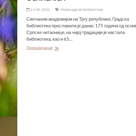
23.09.2020
Новосадска библиотека
Свечаном академијом на Тргу републике, Градска
библиотека прославила је данас 175 година од осн
Српске читаонице, на чијој традицији је настала
библиотека, као и 65…
НОВОСАДСКА
Прочитај више
БИБЛИОТЕКА
ПРОСЛАВИЛА
175
ГОДИНА
ОД
ОСНИВАЊА