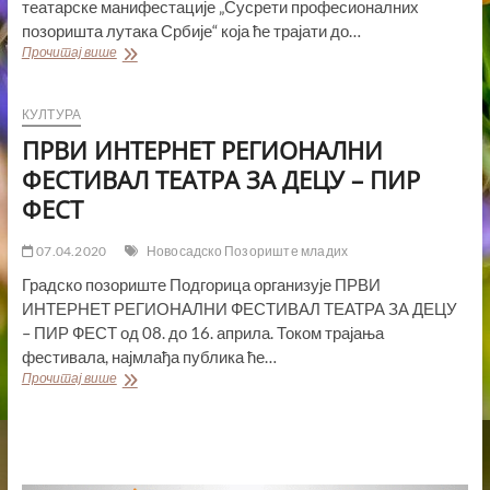
театарске манифестације „Сусрети професионалних
позоришта лутака Србије“ која ће трајати до…
ПОЧЕЛИ
Прочитај више
52.
СУСРЕТИ
ПРОФЕСИОНАЛНИХ
КУЛТУРА
ПОЗОРИШТА
ПРВИ ИНТЕРНЕТ РЕГИОНАЛНИ
ЛУТАКА
СРБИЈЕ
ФЕСТИВАЛ ТЕАТРА ЗА ДЕЦУ – ПИР
ФЕСТ
07.04.2020
Новосадско Позориште младих
Градско позориште Подгорица организује ПРВИ
ИНТЕРНЕТ РЕГИОНАЛНИ ФЕСТИВАЛ ТЕАТРА ЗА ДЕЦУ
– ПИР ФЕСТ од 08. до 16. априла. Током трајања
фестивала, најмлађа публика ће…
ПРВИ
Прочитај више
ИНТЕРНЕТ
РЕГИОНАЛНИ
ФЕСТИВАЛ
ТЕАТРА
ЗА