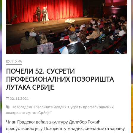
КУЛТУРА
ПОЧЕЛИ 52. СУСРЕТИ
ПРОФЕСИОНАЛНИХ ПОЗОРИШТА
ЛУТАКА СРБИЈЕ
02.11.2021
Новосадско Позориште младих
Сусрети професионалних
позоришта лутака Србије“
Члан Градског већа за културу Далибор Рожић
присуствоваo je, у Позоришту младих, свечаном отварању