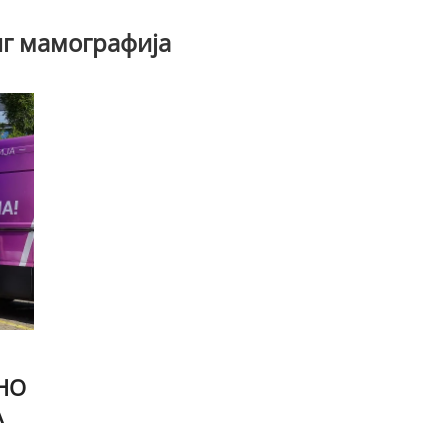
г мамографија
НО
А