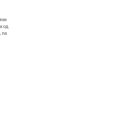
мом
а од
, па