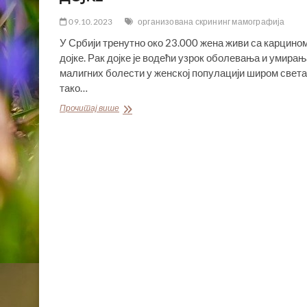
09.10.2023
организована скрининг мамографија
У Србији тренутно око 23.000 жена живи са карцино
дојке. Рак дојке је водећи узрок оболевања и умирањ
малигних болести у женској популацији широм света
тако…
ПОКРАЈИНСКА
Прочитај више
ВЛАДА
ИНТЕНЗИВНО
УНАПРЕЂУЈЕ
БОРБУ
ПРОТИВ
РАКА
ДОЈКЕ