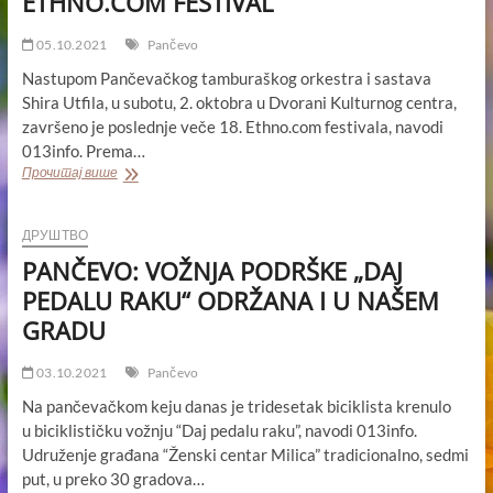
ETHNO.COM FESTIVAL
05.10.2021
Pančevo
Nastupom Pančevačkog tamburaškog orkestra i sastava
Shira Utfila, u subotu, 2. oktobra u Dvorani Kulturnog centra,
završeno je poslednje veče 18. Ethno.com festivala, navodi
013info. Prema…
PANČEVAČKI
Прочитај више
TAMBURAŠKI
ORKESTAR
I
ДРУШТВО
SHIRA
PANČEVO: VOŽNJA PODRŠKE „DAJ
UTFILA
ZATVORILI
PEDALU RAKU“ ODRŽANA I U NAŠEM
18.
GRADU
ETHNO.COM
FESTIVAL
03.10.2021
Pančevo
Na pančevačkom keju danas je tridesetak biciklista krenulo
u biciklističku vožnju “Daj pedalu raku”, navodi 013info.
Udruženje građana “Ženski centar Milica” tradicionalno, sedmi
put, u preko 30 gradova…