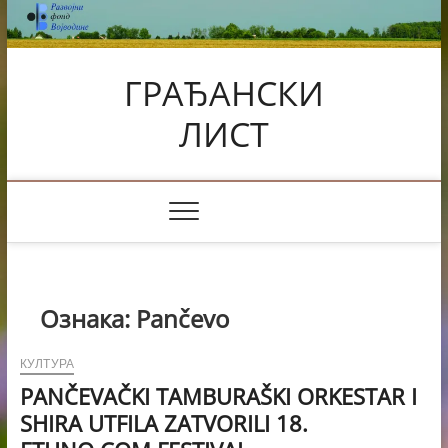
Skip
to
content
ГРАЂАНСКИ
ЛИСТ
Ознака:
Pančevo
КУЛТУРА
PANČEVAČKI TAMBURAŠKI ORKESTAR I
SHIRA UTFILA ZATVORILI 18.