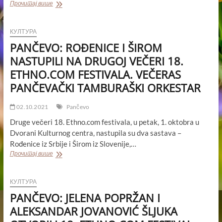
PANČEVO:
Прочитај више
VOŽNJA
PODRŠKE
„DAJ
КУЛТУРА
PEDALU
PANČEVO: ROĐENICE I ŠIROM
RAKU“
ODRŽANA
NASTUPILI NA DRUGOJ VEČERI 18.
I
ETHNO.COM FESTIVALA. VEČERAS
U
NAŠEM
PANČEVAČKI TAMBURAŠKI ORKESTAR
GRADU
02.10.2021
Pančevo
Druge večeri 18. Ethno.com festivala, u petak, 1. oktobra u
Dvorani Kulturnog centra, nastupila su dva sastava –
Rođenice iz Srbije i Širom iz Slovenije,…
PANČEVO:
Прочитај више
ROĐENICE
I
ŠIROM
КУЛТУРА
NASTUPILI
PANČEVO: JELENA POPRŽAN I
NA
DRUGOJ
ALEKSANDAR JOVANOVIĆ ŠLJUKA
VEČERI