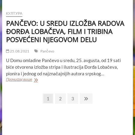
POVRATAK
TRADICIJI
ŽIVOTA
КУЛТУРА
U
PANČEVO: U SREDU IZLOŽBA RADOVA
RAVNICI
UZ
ĐORĐA LOBAČEVA, FILM I TRIBINA
„BEĆAR
POSVEĆENI NJEGOVOM DELU
FEST”
NA
„SEKINOM
25.08.2021
Pančevo
SALAŠU”
U Domu omladine Pančevo u sredu, 25. avgusta, od 19 sati
biće otvorena izložba stripa i ilustracija Đorđa Lobačeva,
pionira i jednog od najznačajnijih autora srpskog…
PANČEVO:
Прочитај више
U
SREDU
Пагинација
IZLOŽBA
Page
Page
Page
Next
1
2
3
RADOVA
page
чланака
ĐORĐA
LOBAČEVA,
FILM
I
TRIBINA
POSVEĆENI