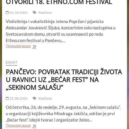
OTVORILI 18. ETHNO.COM FESTIVAL
18.
ETHNO.COM
FESTIVALA.
01.10.2021
Pančevo
VEČERAS
Violistkinja i vokalistkinja Jelena Popržan i pijanista
PANČEVAČKI
Aleksandar Jovanović Šljuka, koncertnim solo nastupima u
TAMBURAŠKI
ORKESTAR
Svetosavskom domu, otvorili su osamnaesti po redu
Ethno.com festival u Pančevu,…
PANČEVO:
Прочитај више
JELENA
POPRŽAN
I
БАНАТ
ALEKSANDAR
PANČEVO: POVRATAK TRADICIJI ŽIVOTA
JOVANOVIĆ
ŠLJUKA
U RAVNICI UZ „BEĆAR FEST” NA
OTVORILI
„SEKINOM SALAŠU”
18.
ETHNO.COM
FESTIVAL
31.08.2021
Pančevo
Od četvrtka, 26, do nedelje, 29. avgusta, na „Sekinom salašu”,
u organizaciji književnika Miodraga Jakšića, održan je prvi
„Bećar fest”. Idejni tvorac i organizator želeo…
PANČEVO:
Прочитај више