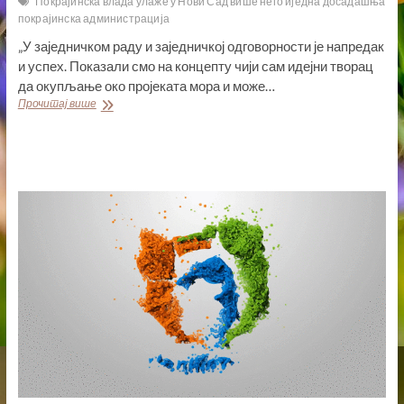
Покрајинска влада улаже у Нови Сад више него иједна досадашња
покрајинска администрација
„У заједничком раду и заједничкој одговорности је напредак
и успех. Показали смо на концепту чији сам идејни творац
да окупљање око пројеката мора и може…
МИРОВИЋ:
Прочитај више
ПОКРАЈИНСКА
ВЛАДА
УЛАЖЕ
У
НОВИ
САД
ВИШЕ
НЕГО
ИЈЕДНА
ДОСАДАШЊА
ПОКРАЈИНСКА
АДМИНИСТРАЦИЈА