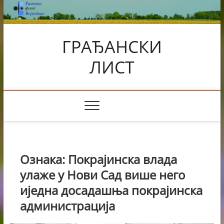
Skip
to
content
ГРАЂАНСКИ
ЛИСТ
Ознака:
Покрајинска влада
улаже у Нови Сад више него
иједна досадашња покрајинска
администрација