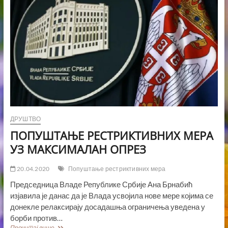
ДРУШТВО
ПОПУШТАЊЕ РЕСТРИКТИВНИХ МЕРА
УЗ МАКСИМАЛАН ОПРЕЗ
20.04.2020
Попуштање рестриктивних мера
Председница Владе Републике Србије Ана Брнабић
изјавила је данас да је Влада усвојила нове мере којима се
донекле релаксирају досадашња ограничења уведена у
борби против…
ПОПУШТАЊЕ
Прочитај више