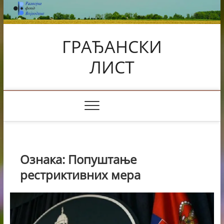
Skip
to
content
ГРАЂАНСКИ
ЛИСТ
Ознака:
Попуштање
рестриктивних мера