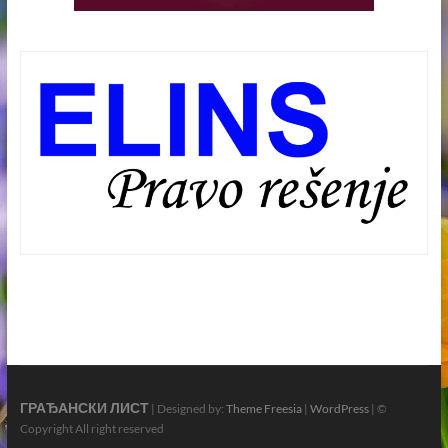
ГРАЂАНСКИ ЛИСТ
| Designed by:
Theme Freesia
|
WordPress
| ©
Copyright All right reserved