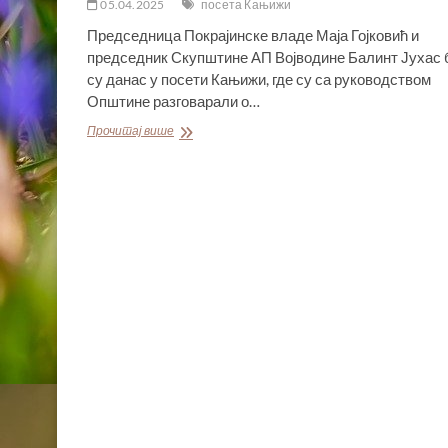
05.04.2025
посета Кањижи
Председница Покрајинске владе Маја Гојковић и
председник Скупштине АП Војводине Балинт Јухас 
су данас у посети Кањижи, где су са руководством
Општине разговарали о…
ГОЈКОВИЋЕВА
Прочитај више
И
ЈУХАС
У
РАДНОЈ
ПОСЕТИ
ОПШТИНИ
КАЊИЖА