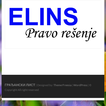
ГРАЂАНСКИ ЛИСТ
| Designed by:
Theme Freesia
|
WordPress
| ©
Copyright All right reserved