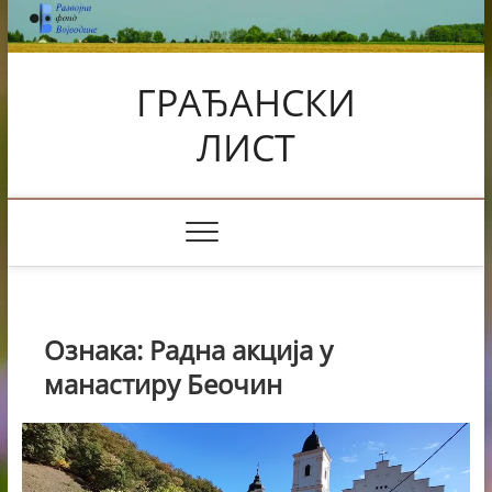
Skip
to
content
ГРАЂАНСКИ
ЛИСТ
Ознака:
Радна акција у
манастиру Беочин