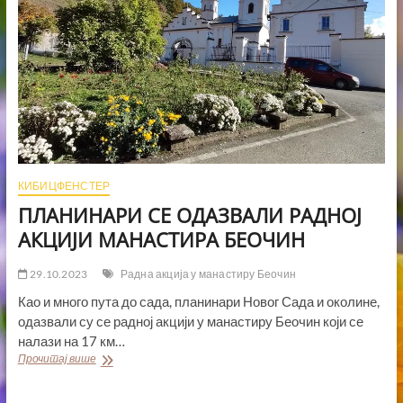
КИБИЦФЕНСТЕР
ПЛАНИНАРИ СЕ ОДАЗВАЛИ РАДНОЈ
АКЦИЈИ МАНАСТИРА БЕОЧИН
29.10.2023
Радна акција у манастиру Беочин
Као и много пута до сада, планинари Новог Сада и околине,
одазвали су се радној акцији у манастиру Беочин који се
налази на 17 км…
ПЛАНИНАРИ
Прочитај више
СЕ
ОДАЗВАЛИ