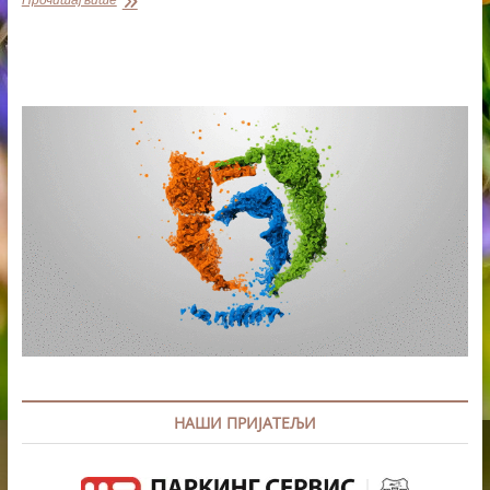
РЕБАЛАНС
ПОКРАЈИНСКОГ
БУЏЕТА
УВЕЋАН
ЗА
3,71
МИЛИЈАРДУ
ДИНАРА
НАШИ ПРИЈАТЕЉИ