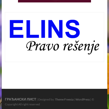
ГРАЂАНСКИ ЛИСТ
| Designed by:
Theme Freesia
|
WordPress
| ©
Copyright All right reserved