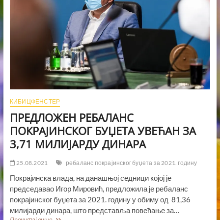
КИБИЦФЕНСТЕР
ПРЕДЛОЖЕН РЕБАЛАНС
ПОКРАЈИНСКОГ БУЏЕТА УВЕЋАН ЗА
3,71 МИЛИЈАРДУ ДИНАРА
25.08.2021
ребаланс покрајинског буџета за 2021. годину
Покрајинска влада, на данашњој седници којој је
председавао Игор Мировић, предложила је ребаланс
покрајинског буџета за 2021. годину у обиму од 81,36
милијарди динара, што представља повећање за…
ПРЕДЛОЖЕН
Прочитај више