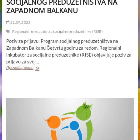
SOCIJALNOG PREDUZETNIŠTVA NA
ZAPADNOM BALKANU
21.09.2023
Regionalni inkubator za socijalne preduzetnike (RISE)
Poziv za prijavu: Program socijalnog preduzetništva na
Zapadnom Balkanu Četvrtu godinu za redom, Regionalni
inkubator za socijalne preduzetnike (RISE) objavljuje poziv za
prijavu za svoj…
POZIV
Прочитај више
ZA
PRIJAVU:
PROGRAM
SOCIJALNOG
PREDUZETNIŠTVA
NA
ZAPADNOM
BALKANU